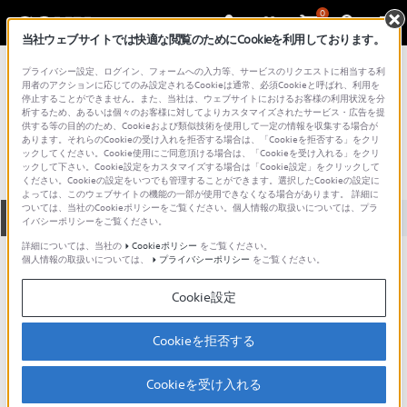
0
当社ウェブサイトでは快適な閲覧のためにCookieを利用しております。
総合サポート・お問い合わせ
プライバシー設定、ログイン、フォームへの入力等、サービスのリクエストに相当する利
プロフェッショナル／業務用
用者のアクションに応じてのみ設定されるCookieは通常、必須Cookieと呼ばれ、利用を
停止することができません。また、当社は、ウェブサイトにおけるお客様の利用状況を分
QZ-10
析するため、あるいは個々のお客様に対してよりカスタマイズされたサービス・広告を提
供する等の目的のため、Cookieおよび類似技術を使用して一定の情報を収集する場合が
あります。それらのCookieの受け入れを拒否する場合は、「Cookieを拒否する」をクリ
ックしてください。Cookie使用にご同意頂ける場合は、「Cookieを受け入れる」をクリ
ックして下さい。Cookie設定をカスタマイズする場合は「Cookie設定」をクリックして
ください。Cookieの設定をいつでも管理することができます。選択したCookieの設定に
よっては、このウェブサイトの機能の一部が使用できなくなる場合があります。 詳細に
ついては、当社のCookieポリシーをご覧ください。個人情報の取扱いについては、プラ
全て
ダウンロード
取扱説明書
Q&A
イバシーポリシーをご覧ください。
詳細については、当社の
Cookieポリシー
をご覧ください。
個人情報の取扱いについては、
プライバシーポリシー
をご覧ください。
ダウンロード
Cookie設定
現在、本ページで提供されているアップデート情報はありませ
ん。
Cookieを拒否する
Cookieを受け入れる