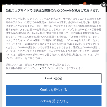
0
当社ウェブサイトでは快適な閲覧のためにCookieを利用しております。
総合サポート・お問い合わせ
プライバシー設定、ログイン、フォームへの入力等、サービスのリクエストに相当する利
プロフェッショナル／業務用
用者のアクションに応じてのみ設定されるCookieは通常、必須Cookieと呼ばれ、利用を
停止することができません。また、当社は、ウェブサイトにおけるお客様の利用状況を分
RC-2230
析するため、あるいは個々のお客様に対してよりカスタマイズされたサービス・広告を提
供する等の目的のため、Cookieおよび類似技術を使用して一定の情報を収集する場合が
あります。それらのCookieの受け入れを拒否する場合は、「Cookieを拒否する」をクリ
ックしてください。Cookie使用にご同意頂ける場合は、「Cookieを受け入れる」をクリ
ックして下さい。Cookie設定をカスタマイズする場合は「Cookie設定」をクリックして
ください。Cookieの設定をいつでも管理することができます。選択したCookieの設定に
よっては、このウェブサイトの機能の一部が使用できなくなる場合があります。 詳細に
ついては、当社のCookieポリシーをご覧ください。個人情報の取扱いについては、プラ
全て
ダウンロード
取扱説明書
Q&A
イバシーポリシーをご覧ください。
詳細については、当社の
Cookieポリシー
をご覧ください。
個人情報の取扱いについては、
プライバシーポリシー
をご覧ください。
ダウンロード
Cookie設定
現在、本ページで提供されているアップデート情報はありませ
ん。
Cookieを拒否する
Cookieを受け入れる