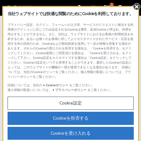
0
当社ウェブサイトでは快適な閲覧のためにCookieを利用しております。
プライバシー設定、ログイン、フォームへの入力等、サービスのリクエストに相当する利
用者のアクションに応じてのみ設定されるCookieは通常、必須Cookieと呼ばれ、利用を
動画でサポート
停止することができません。また、当社は、ウェブサイトにおけるお客様の利用状況を分
析するため、あるいは個々のお客様に対してよりカスタマイズされたサービス・広告を提
供する等の目的のため、Cookieおよび類似技術を使用して一定の情報を収集する場合が
あります。それらのCookieの受け入れを拒否する場合は、「Cookieを拒否する」をクリ
ックしてください。Cookie使用にご同意頂ける場合は、「Cookieを受け入れる」をクリ
使い方やトラブルの解決方法を動画でわかりやすくご
ックして下さい。Cookie設定をカスタマイズする場合は「Cookie設定」をクリックして
紹介しています。
ください。Cookieの設定をいつでも管理することができます。選択したCookieの設定に
よっては、このウェブサイトの機能の一部が使用できなくなる場合があります。 詳細に
動画の閲覧は、以下の「Sony - Support JP」の公式
ついては、当社のCookieポリシーをご覧ください。個人情報の取扱いについては、プラ
イバシーポリシーをご覧ください。
チャンネルのページよりご覧いただけます。
詳細については、当社の
Cookieポリシー
をご覧ください。
個人情報の取扱いについては、
プライバシーポリシー
をご覧ください。
ご利用の際には、ソーシャルメディア利用規約のご確
認をお願いいたします。
Cookie設定
ソニーグループ株式会社 ソーシャルメディア利用規
約
Cookieを拒否する
Cookieを受け入れる
Sony - Support JPの公式チャンネル