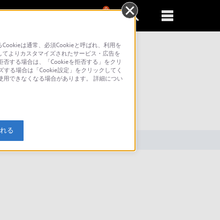
0
新規登録
るともっと便利に
kieは通常、必須Cookieと呼ばれ、利用を
してよりカスタマイズされたサービス・広告を
否する場合は、「Cookieを拒否する」をクリ
ズする場合は「Cookie設定」をクリックしてく
が使用できなくなる場合があります。 詳細につい
索
入れる