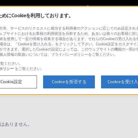
My Sonyに
サインイン
サインインす
にCookieを利用しております。
等、サービスのリクエストに相当する利用者のアクションに応じてのみ設定されるCoo
ョナル／業務用
ェブサイトにおけるお客様の利用状況を分析するため、あるいは個々のお客様に対
技術を使用して一定の情報を収集する場合があります。それらのCookieの受け入れを拒
場合は、「Cookieを受け入れる」をクリックして下さい。Cookie設定をカスタマイ
とができます。選択したCookieの設定によっては、このウェブサイトの機能の一部
い。個人情報の取扱いについては、プライバシーポリシーをご覧ください。
検
覧ください。
ポリシー
をご覧ください。
Cookie設定
Cookieを拒否する
Cookieを受け
Q&A
はありません。