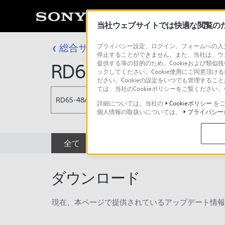
当社ウェブサイトでは快適な閲覧のため
総合サポート・お問い合わせ
プライバシー設定、ログイン、フォームへの入力
プロフェッシ
停止することができません。また、当社は、ウ
提供する等の目的のため、Cookieおよび類似
RD65-48AH
ックしてください。Cookie使用にご同意頂ける
ださい。Cookieの設定をいつでも管理するこ
ては、当社のCookieポリシーをご覧くださ
RD65-48AH
詳細については、当社の
Cookieポリシー
をご
個人情報の取扱いについては、
プライバシー
全て
ダウンロード
取扱説明書
ダウンロード
現在、本ページで提供されているアップデート情報