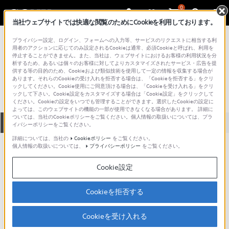
0
当社ウェブサイトでは快適な閲覧のためにCookieを利用しております。
総合サポート・お問い合わせ
プライバシー設定、ログイン、フォームへの入力等、サービスのリクエストに相当する利
プロフェッショナル／業務用
用者のアクションに応じてのみ設定されるCookieは通常、必須Cookieと呼ばれ、利用を
停止することができません。また、当社は、ウェブサイトにおけるお客様の利用状況を分
RM-D6000
析するため、あるいは個々のお客様に対してよりカスタマイズされたサービス・広告を提
供する等の目的のため、Cookieおよび類似技術を使用して一定の情報を収集する場合が
あります。それらのCookieの受け入れを拒否する場合は、「Cookieを拒否する」をクリ
ックしてください。Cookie使用にご同意頂ける場合は、「Cookieを受け入れる」をクリ
ックして下さい。Cookie設定をカスタマイズする場合は「Cookie設定」をクリックして
ください。Cookieの設定をいつでも管理することができます。選択したCookieの設定に
よっては、このウェブサイトの機能の一部が使用できなくなる場合があります。 詳細に
ついては、当社のCookieポリシーをご覧ください。個人情報の取扱いについては、プラ
全て
ダウンロード
取扱説明書
Q&A
イバシーポリシーをご覧ください。
詳細については、当社の
Cookieポリシー
をご覧ください。
個人情報の取扱いについては、
プライバシーポリシー
をご覧ください。
ダウンロード
Cookie設定
現在、本ページで提供されているアップデート情報はありませ
ん。
Cookieを拒否する
Cookieを受け入れる