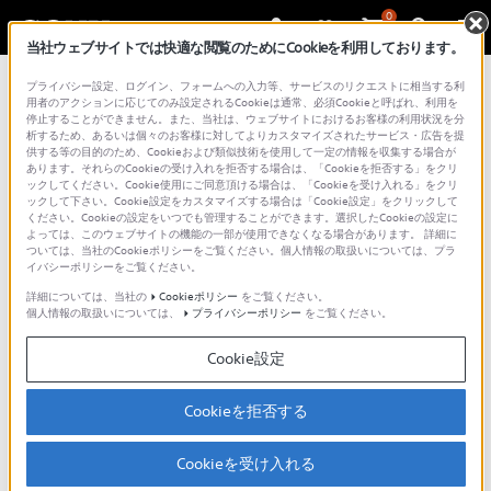
0
当社ウェブサイトでは快適な閲覧のためにCookieを利用しております。
プライバシー設定、ログイン、フォームへの入力等、サービスのリクエストに相当する利
用者のアクションに応じてのみ設定されるCookieは通常、必須Cookieと呼ばれ、利用を
取扱説明書
停止することができません。また、当社は、ウェブサイトにおけるお客様の利用状況を分
析するため、あるいは個々のお客様に対してよりカスタマイズされたサービス・広告を提
供する等の目的のため、Cookieおよび類似技術を使用して一定の情報を収集する場合が
あります。それらのCookieの受け入れを拒否する場合は、「Cookieを拒否する」をクリ
ックしてください。Cookie使用にご同意頂ける場合は、「Cookieを受け入れる」をクリ
ックして下さい。Cookie設定をカスタマイズする場合は「Cookie設定」をクリックして
ソニー製品取扱説明書ダウンロードサービス利用
ください。Cookieの設定をいつでも管理することができます。選択したCookieの設定に
よっては、このウェブサイトの機能の一部が使用できなくなる場合があります。 詳細に
上のご注意
ついては、当社のCookieポリシーをご覧ください。個人情報の取扱いについては、プラ
イバシーポリシーをご覧ください。
各製品の取扱説明書をダウンロードしてご覧いた
詳細については、当社の
Cookieポリシー
をご覧ください。
だけます。注意事項をご確認の上、ご利用くださ
個人情報の取扱いについては、
プライバシーポリシー
をご覧ください。
い。
Cookie設定
本サービスは、ソニー製品の取扱説明書、付属
Cookieを拒否する
印刷物等のすべてを網羅するものではありませ
ん。
Cookieを受け入れる
取扱説明書等の内容は、製品の仕様変更などで