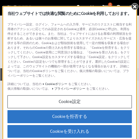
0
当社ウェブサイトでは快適な閲覧のためにCookieを利用しております。
総合サポート・お問い合わせ
プライバシー設定、ログイン、フォームへの入力等、サービスのリクエストに相当する利
プロフェッショナル／業務用
用者のアクションに応じてのみ設定されるCookieは通常、必須Cookieと呼ばれ、利用を
停止することができません。また、当社は、ウェブサイトにおけるお客様の利用状況を分
S00001-03
析するため、あるいは個々のお客様に対してよりカスタマイズされたサービス・広告を提
供する等の目的のため、Cookieおよび類似技術を使用して一定の情報を収集する場合が
あります。それらのCookieの受け入れを拒否する場合は、「Cookieを拒否する」をクリ
ックしてください。Cookie使用にご同意頂ける場合は、「Cookieを受け入れる」をクリ
ックして下さい。Cookie設定をカスタマイズする場合は「Cookie設定」をクリックして
ください。Cookieの設定をいつでも管理することができます。選択したCookieの設定に
よっては、このウェブサイトの機能の一部が使用できなくなる場合があります。 詳細に
ついては、当社のCookieポリシーをご覧ください。個人情報の取扱いについては、プラ
全て
ダウンロード
取扱説明書
Q&A
イバシーポリシーをご覧ください。
詳細については、当社の
Cookieポリシー
をご覧ください。
個人情報の取扱いについては、
プライバシーポリシー
をご覧ください。
ダウンロード
Cookie設定
現在、本ページで提供されているアップデート情報はありませ
ん。
Cookieを拒否する
Cookieを受け入れる