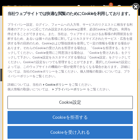
0
当社ウェブサイトでは快適な閲覧のためにCookieを利用しております。
総合サポート・お問い合わせ
プライバシー設定、ログイン、フォームへの入力等、サービスのリクエストに相当する利
プロフェッショナル／業務用
用者のアクションに応じてのみ設定されるCookieは通常、必須Cookieと呼ばれ、利用を
停止することができません。また、当社は、ウェブサイトにおけるお客様の利用状況を分
S20X6.4BER-
析するため、あるいは個々のお客様に対してよりカスタマイズされたサービス・広告を提
供する等の目的のため、Cookieおよび類似技術を使用して一定の情報を収集する場合が
あります。それらのCookieの受け入れを拒否する場合は、「Cookieを拒否する」をクリ
ックしてください。Cookie使用にご同意頂ける場合は、「Cookieを受け入れる」をクリ
ックして下さい。Cookie設定をカスタマイズする場合は「Cookie設定」をクリックして
ください。Cookieの設定をいつでも管理することができます。選択したCookieの設定に
よっては、このウェブサイトの機能の一部が使用できなくなる場合があります。 詳細に
ついては、当社のCookieポリシーをご覧ください。個人情報の取扱いについては、プラ
全て
ダウンロード
取扱説明書
Q&A
イバシーポリシーをご覧ください。
詳細については、当社の
Cookieポリシー
をご覧ください。
個人情報の取扱いについては、
プライバシーポリシー
をご覧ください。
ダウンロード
Cookie設定
現在、本ページで提供されているアップデート情報はありませ
ん。
Cookieを拒否する
Cookieを受け入れる