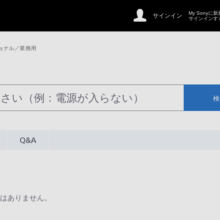
My Sonyに
サインイン
サインインす
ョナル／業務用
検
Q&A
はありません。