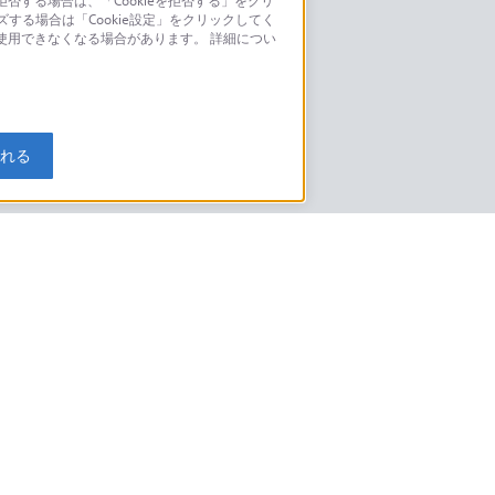
否する場合は、「Cookieを拒否する」をクリ
ズする場合は「Cookie設定」をクリックしてく
こちら
が使用できなくなる場合があります。 詳細につい
モデルに関してのご案内はこちら
入れる
特定商取引法に基づく表記
ご利用ガイド
規約
ニュースリリース
環境情報
My Sony 利用規約