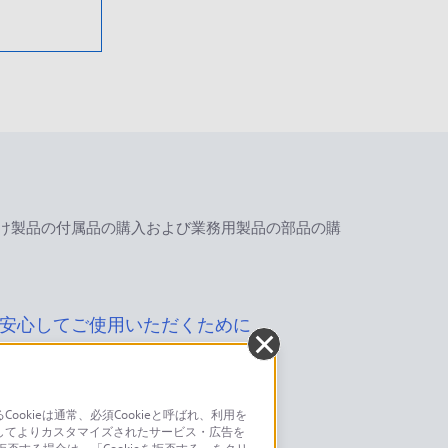
け製品の付属品の購入および業務用製品の部品の購
安心してご使用いただくために
kieは通常、必須Cookieと呼ばれ、利用を
してよりカスタマイズされたサービス・広告を
お問い合わせ