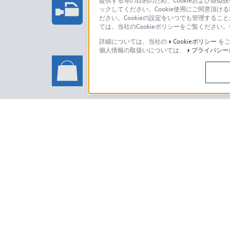
提供する等の目的のため、Cookieおよび類似
ックしてください。Cookie使用にご同意頂ける
法人のお客様はこちら
ださい。Cookieの設定をいつでも管理するこ
ては、当社のCookieポリシーをご覧くださ
詳細については、当社の
Cookieポリシー
をご
個人情報の取扱いについては、
プライバシー
ソニーストアでのお買い物に関
い合わせ
ソニーストアのご利用方法・サービ
日本