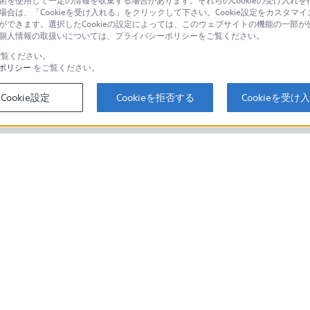
技術を使用して一定の情報を収集する場合があります。それらのCookieの受け入れを拒
場合は、「Cookieを受け入れる」をクリックして下さい。Cookie設定をカスタマイ
個人のお客様は
とができます。選択したCookieの設定によっては、このウェブサイトの機能の一部
い。個人情報の取扱いについては、プライバシーポリシーをご覧ください。
覧ください。
ポリシー
をご覧ください。
するご利用ガイド・お問
海外仕様製品
オーバーシーズ
Cookie設定
Cookieを拒否する
Cookieを受け
スに関してのご案内はこちら
セキュリティ・ブラウザ環境
ソニーストアでのお買い物にあたって
会社情報
採用情報
特約店のご案内