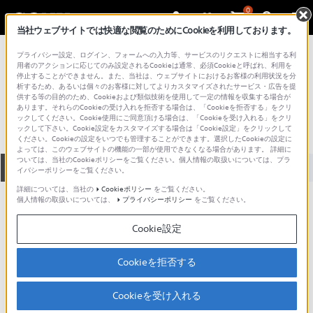
0
当社ウェブサイトでは快適な閲覧のためにCookieを利用しております。
総合サポート・お問い合わせ
プライバシー設定、ログイン、フォームへの入力等、サービスのリクエストに相当する利
プロフェッショナル／業務用
用者のアクションに応じてのみ設定されるCookieは通常、必須Cookieと呼ばれ、利用を
停止することができません。また、当社は、ウェブサイトにおけるお客様の利用状況を分
SFC-100
析するため、あるいは個々のお客様に対してよりカスタマイズされたサービス・広告を提
供する等の目的のため、Cookieおよび類似技術を使用して一定の情報を収集する場合が
あります。それらのCookieの受け入れを拒否する場合は、「Cookieを拒否する」をクリ
ックしてください。Cookie使用にご同意頂ける場合は、「Cookieを受け入れる」をクリ
ックして下さい。Cookie設定をカスタマイズする場合は「Cookie設定」をクリックして
ください。Cookieの設定をいつでも管理することができます。選択したCookieの設定に
よっては、このウェブサイトの機能の一部が使用できなくなる場合があります。 詳細に
ついては、当社のCookieポリシーをご覧ください。個人情報の取扱いについては、プラ
全て
ダウンロード
取扱説明書
Q&A
イバシーポリシーをご覧ください。
詳細については、当社の
Cookieポリシー
をご覧ください。
個人情報の取扱いについては、
プライバシーポリシー
をご覧ください。
ダウンロード
Cookie設定
現在、本ページで提供されているアップデート情報はありませ
ん。
Cookieを拒否する
Cookieを受け入れる