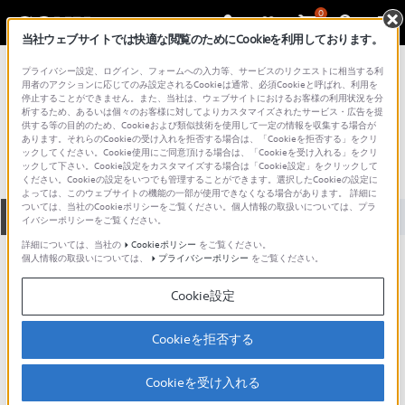
0
当社ウェブサイトでは快適な閲覧のためにCookieを利用しております。
総合サポート・お問い合わせ
プライバシー設定、ログイン、フォームへの入力等、サービスのリクエストに相当する利
プロフェッショナル／業務用
用者のアクションに応じてのみ設定されるCookieは通常、必須Cookieと呼ばれ、利用を
停止することができません。また、当社は、ウェブサイトにおけるお客様の利用状況を分
SH3051-00
析するため、あるいは個々のお客様に対してよりカスタマイズされたサービス・広告を提
供する等の目的のため、Cookieおよび類似技術を使用して一定の情報を収集する場合が
あります。それらのCookieの受け入れを拒否する場合は、「Cookieを拒否する」をクリ
ックしてください。Cookie使用にご同意頂ける場合は、「Cookieを受け入れる」をクリ
ックして下さい。Cookie設定をカスタマイズする場合は「Cookie設定」をクリックして
ください。Cookieの設定をいつでも管理することができます。選択したCookieの設定に
よっては、このウェブサイトの機能の一部が使用できなくなる場合があります。 詳細に
ついては、当社のCookieポリシーをご覧ください。個人情報の取扱いについては、プラ
全て
ダウンロード
取扱説明書
Q&A
イバシーポリシーをご覧ください。
詳細については、当社の
Cookieポリシー
をご覧ください。
個人情報の取扱いについては、
プライバシーポリシー
をご覧ください。
ダウンロード
Cookie設定
現在、本ページで提供されているアップデート情報はありませ
ん。
Cookieを拒否する
Cookieを受け入れる