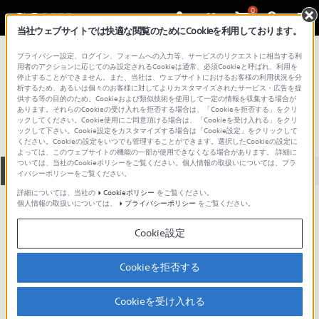
0
当社ウェブサイトでは快適な閲覧のためにCookieを利用しております。
総合サポート・お問い合わせ
プライバシー設定、ログイン、フォームへの入力等、サービスのリクエストに相当する利
プロフェッショナル／業務用
用者のアクションに応じてのみ設定されるCookieは通常、必須Cookieと呼ばれ、利用を
停止することができません。また、当社は、ウェブサイトにおけるお客様の利用状況を分
SHU-10BR
析するため、あるいは個々のお客様に対してよりカスタマイズされたサービス・広告を提
供する等の目的のため、Cookieおよび類似技術を使用して一定の情報を収集する場合が
あります。それらのCookieの受け入れを拒否する場合は、「Cookieを拒否する」をクリ
ックしてください。Cookie使用にご同意頂ける場合は、「Cookieを受け入れる」をクリ
ックして下さい。Cookie設定をカスタマイズする場合は「Cookie設定」をクリックして
ください。Cookieの設定をいつでも管理することができます。選択したCookieの設定に
よっては、このウェブサイトの機能の一部が使用できなくなる場合があります。 詳細に
ついては、当社のCookieポリシーをご覧ください。個人情報の取扱いについては、プラ
全て
ダウンロード
取扱説明書
Q&A
イバシーポリシーをご覧ください。
詳細については、当社の
Cookieポリシー
をご覧ください。
個人情報の取扱いについては、
プライバシーポリシー
をご覧ください。
ダウンロード
Cookie設定
現在、本ページで提供されているアップデート情報はありませ
ん。
Cookieを拒否する
Cookieを受け入れる