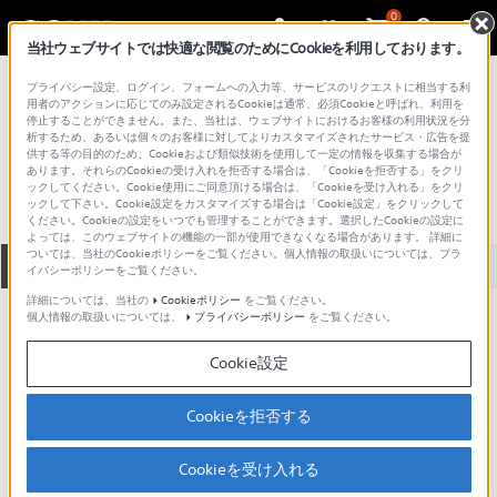
0
当社ウェブサイトでは快適な閲覧のためにCookieを利用しております。
総合サポート・お問い合わせ
プライバシー設定、ログイン、フォームへの入力等、サービスのリクエストに相当する利
プロフェッショナル／業務用
用者のアクションに応じてのみ設定されるCookieは通常、必須Cookieと呼ばれ、利用を
停止することができません。また、当社は、ウェブサイトにおけるお客様の利用状況を分
SIC-M15
析するため、あるいは個々のお客様に対してよりカスタマイズされたサービス・広告を提
供する等の目的のため、Cookieおよび類似技術を使用して一定の情報を収集する場合が
あります。それらのCookieの受け入れを拒否する場合は、「Cookieを拒否する」をクリ
ックしてください。Cookie使用にご同意頂ける場合は、「Cookieを受け入れる」をクリ
ックして下さい。Cookie設定をカスタマイズする場合は「Cookie設定」をクリックして
ください。Cookieの設定をいつでも管理することができます。選択したCookieの設定に
よっては、このウェブサイトの機能の一部が使用できなくなる場合があります。 詳細に
ついては、当社のCookieポリシーをご覧ください。個人情報の取扱いについては、プラ
全て
ダウンロード
取扱説明書
Q&A
イバシーポリシーをご覧ください。
詳細については、当社の
Cookieポリシー
をご覧ください。
個人情報の取扱いについては、
プライバシーポリシー
をご覧ください。
製品に関する重要なお知らせ
Cookie設定
製品に関する重要なお知らせ
Cookieを拒否する
重要なお知らせ一覧（データプロジェクター）
Cookieを受け入れる