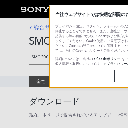
当社ウェブサイトでは快適な閲覧のため
総合サポート・お問い合わせ
プライバシー設定、ログイン、フォームへの入力
プロフェッシ
停止することができません。また、当社は、ウ
提供する等の目的のため、Cookieおよび類似
SMC-3000
ックしてください。Cookie使用にご同意頂ける
ださい。Cookieの設定をいつでも管理するこ
ては、当社のCookieポリシーをご覧くださ
SMC-3000
詳細については、当社の
Cookieポリシー
をご
個人情報の取扱いについては、
プライバシー
全て
ダウンロード
取扱説明書
ダウンロード
現在、本ページで提供されているアップデート情報