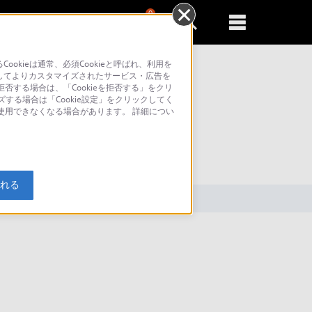
0
新規登録
るともっと便利に
kieは通常、必須Cookieと呼ばれ、利用を
してよりカスタマイズされたサービス・広告を
否する場合は、「Cookieを拒否する」をクリ
ズする場合は「Cookie設定」をクリックしてく
が使用できなくなる場合があります。 詳細につい
索
入れる