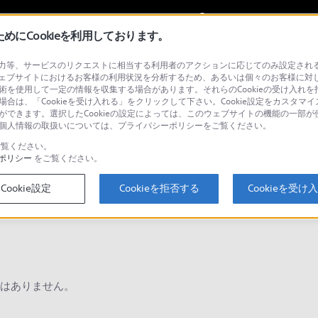
My Sonyに
サインイン
サインインす
にCookieを利用しております。
等、サービスのリクエストに相当する利用者のアクションに応じてのみ設定されるCoo
ョナル／業務用
ェブサイトにおけるお客様の利用状況を分析するため、あるいは個々のお客様に対
技術を使用して一定の情報を収集する場合があります。それらのCookieの受け入れを拒
場合は、「Cookieを受け入れる」をクリックして下さい。Cookie設定をカスタマイ
とができます。選択したCookieの設定によっては、このウェブサイトの機能の一部
い。個人情報の取扱いについては、プライバシーポリシーをご覧ください。
検
覧ください。
ポリシー
をご覧ください。
Cookie設定
Cookieを拒否する
Cookieを受け
Q&A
はありません。