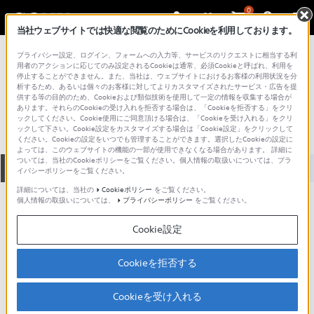
0
当社ウェブサイトでは快適な閲覧のためにCookieを利用しております。
総合サポート・お問い合わせ
プライバシー設定、ログイン、フォームへの入力等、サービスのリクエストに相当する利
プロフェッショナル／業務用
用者のアクションに応じてのみ設定されるCookieは通常、必須Cookieと呼ばれ、利用を
停止することができません。また、当社は、ウェブサイトにおけるお客様の利用状況を分
SP-BAG-3
析するため、あるいは個々のお客様に対してよりカスタマイズされたサービス・広告を提
供する等の目的のため、Cookieおよび類似技術を使用して一定の情報を収集する場合が
あります。それらのCookieの受け入れを拒否する場合は、「Cookieを拒否する」をクリ
ックしてください。Cookie使用にご同意頂ける場合は、「Cookieを受け入れる」をクリ
ックして下さい。Cookie設定をカスタマイズする場合は「Cookie設定」をクリックして
ください。Cookieの設定をいつでも管理することができます。選択したCookieの設定に
よっては、このウェブサイトの機能の一部が使用できなくなる場合があります。 詳細に
ついては、当社のCookieポリシーをご覧ください。個人情報の取扱いについては、プラ
全て
ダウンロード
取扱説明書
Q&A
イバシーポリシーをご覧ください。
詳細については、当社の
Cookieポリシー
をご覧ください。
個人情報の取扱いについては、
プライバシーポリシー
をご覧ください。
ダウンロード
Cookie設定
現在、本ページで提供されているアップデート情報はありませ
ん。
Cookieを拒否する
Cookieを受け入れる