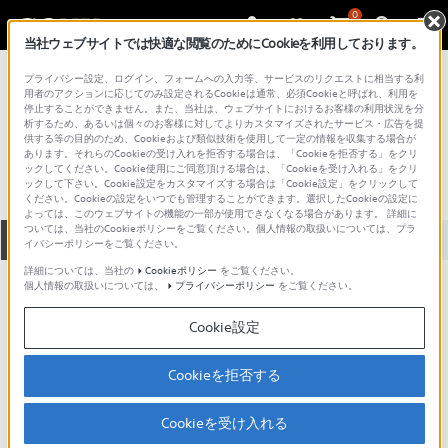
0
当社ウェブサイトでは快適な閲覧のためにCookieを利用しております。
総合サポート・お問い合わせ
プライバシー設定、ログイン、フォームへの入力等、サービスのリクエストに相当する利
プロフェッショナル／業務用
用者のアクションに応じてのみ設定されるCookieは通常、必須Cookieと呼ばれ、利用を
停止することができません。また、当社は、ウェブサイトにおけるお客様の利用状況を分
SRP-50R2A
析するため、あるいは個々のお客様に対してよりカスタマイズされたサービス・広告を提
供する等の目的のため、Cookieおよび類似技術を使用して一定の情報を収集する場合が
あります。それらのCookieの受け入れを拒否する場合は、「Cookieを拒否する」をクリ
ックしてください。Cookie使用にご同意頂ける場合は、「Cookieを受け入れる」をクリ
ックして下さい。Cookie設定をカスタマイズする場合は「Cookie設定」をクリックして
ください。Cookieの設定をいつでも管理することができます。選択したCookieの設定に
よっては、このウェブサイトの機能の一部が使用できなくなる場合があります。 詳細に
ついては、当社のCookieポリシーをご覧ください。個人情報の取扱いについては、プラ
全て
ダウンロード
取扱説明書
Q&A
イバシーポリシーをご覧ください。
詳細については、当社の
Cookieポリシー
をご覧ください。
個人情報の取扱いについては、
プライバシーポリシー
をご覧ください。
製品に関する重要なお知らせ
お知らせ
Cookie設定
製品に関する重要なお知らせ
Cookieを拒否する
重要なお知らせ一覧
Cookieを受け入れる