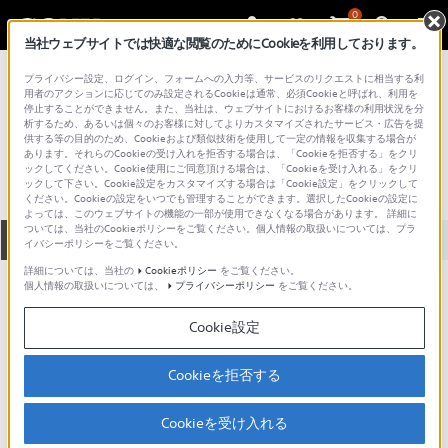
0
当社ウェブサイトでは快適な閲覧のためにCookieを利用しております。
総合サポート・お問い合わせ
プライバシー設定、ログイン、フォームへの入力等、サービスのリクエストに相当する利
プロフェッショナル／業務用
用者のアクションに応じてのみ設定されるCookieは通常、必須Cookieと呼ばれ、利用を
停止することができません。また、当社は、ウェブサイトにおけるお客様の利用状況を分
SRP-C1002
析するため、あるいは個々のお客様に対してよりカスタマイズされたサービス・広告を提
供する等の目的のため、Cookieおよび類似技術を使用して一定の情報を収集する場合が
あります。それらのCookieの受け入れを拒否する場合は、「Cookieを拒否する」をクリ
ックしてください。Cookie使用にご同意頂ける場合は、「Cookieを受け入れる」をクリ
ックして下さい。Cookie設定をカスタマイズする場合は「Cookie設定」をクリックして
ください。Cookieの設定をいつでも管理することができます。選択したCookieの設定に
よっては、このウェブサイトの機能の一部が使用できなくなる場合があります。 詳細に
ついては、当社のCookieポリシーをご覧ください。個人情報の取扱いについては、プラ
全て
ダウンロード
取扱説明書
Q&A
イバシーポリシーをご覧ください。
詳細については、当社の
Cookieポリシー
をご覧ください。
個人情報の取扱いについては、
プライバシーポリシー
をご覧ください。
ダウンロード
Cookie設定
現在、本ページで提供されているアップデート情報はありませ
ん。
Cookieを拒否する
Cookieを受け入れる