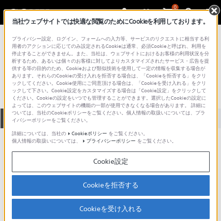
0
当社ウェブサイトでは快適な閲覧のためにCookieを利用しております。
総合サポート・お問い合わせ
プライバシー設定、ログイン、フォームへの入力等、サービスのリクエストに相当する利
プロフェッショナル／業務用
用者のアクションに応じてのみ設定されるCookieは通常、必須Cookieと呼ばれ、利用を
停止することができません。また、当社は、ウェブサイトにおけるお客様の利用状況を分
SRP-L210
析するため、あるいは個々のお客様に対してよりカスタマイズされたサービス・広告を提
供する等の目的のため、Cookieおよび類似技術を使用して一定の情報を収集する場合が
あります。それらのCookieの受け入れを拒否する場合は、「Cookieを拒否する」をクリ
ックしてください。Cookie使用にご同意頂ける場合は、「Cookieを受け入れる」をクリ
ックして下さい。Cookie設定をカスタマイズする場合は「Cookie設定」をクリックして
ください。Cookieの設定をいつでも管理することができます。選択したCookieの設定に
よっては、このウェブサイトの機能の一部が使用できなくなる場合があります。 詳細に
ついては、当社のCookieポリシーをご覧ください。個人情報の取扱いについては、プラ
全て
ダウンロード
取扱説明書
Q&A
イバシーポリシーをご覧ください。
詳細については、当社の
Cookieポリシー
をご覧ください。
個人情報の取扱いについては、
プライバシーポリシー
をご覧ください。
製品に関する重要なお知らせ
お知らせ
Cookie設定
製品に関する重要なお知らせ
Cookieを拒否する
重要なお知らせ一覧
Cookieを受け入れる