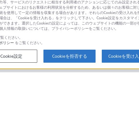
等、サービスのリクエストに相当する利用者のアクションに応じてのみ設定されるCoo
ェブサイトにおけるお客様の利用状況を分析するため、あるいは個々のお客様に対
品に関するお問い合わせ
製品に関する
技術を使用して一定の情報を収集する場合があります。それらのCookieの受け入れを拒
場合は、「Cookieを受け入れる」をクリックして下さい。Cookie設定をカスタマイ
個人のお客様は
とができます。選択したCookieの設定によっては、このウェブサイトの機能の一部
い。個人情報の取扱いについては、プライバシーポリシーをご覧ください。
覧ください。
ポリシー
をご覧ください。
するご利用ガイド・お問
海外仕様製品
オーバーシーズ
Cookie設定
Cookieを拒否する
Cookieを受け
スに関してのご案内はこちら
セキュリティ・ブラウザ環境
ソニーストアでのお買い物にあたって
会社情報
採用情報
特約店のご案内