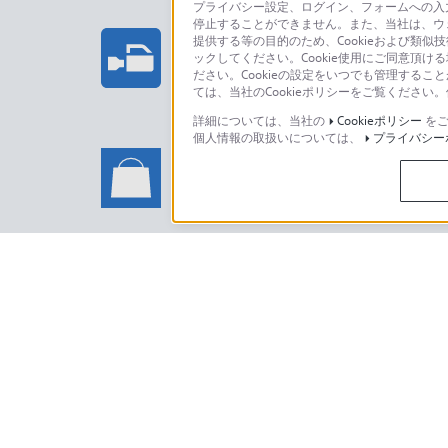
プライバシー設定、ログイン、フォームへの入力
停止することができません。また、当社は、ウ
プロフェッショナル/業務用製
提供する等の目的のため、Cookieおよび類似
ックしてください。Cookie使用にご同意頂ける
法人のお客様はこちら
ださい。Cookieの設定をいつでも管理するこ
ては、当社のCookieポリシーをご覧くださ
詳細については、当社の
Cookieポリシー
をご
個人情報の取扱いについては、
プライバシー
ソニーストアでのお買い物に関
い合わせ
ソニーストアのご利用方法・サービ
日本