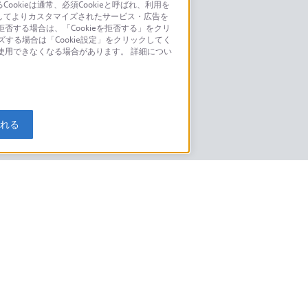
kieは通常、必須Cookieと呼ばれ、利用を
してよりカスタマイズされたサービス・広告を
お問い合わせ
否する場合は、「Cookieを拒否する」をクリ
ズする場合は「Cookie設定」をクリックしてく
こちら
が使用できなくなる場合があります。 詳細につい
モデルに関してのご案内はこちら
入れる
特定商取引法に基づく表記
ご利用ガイド
規約
ニュースリリース
環境情報
My Sony 利用規約