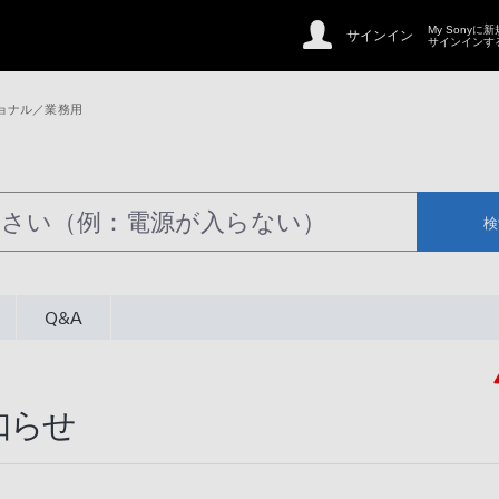
My Sonyに
サインイン
サインインす
ョナル／業務用
検
Q&A
知らせ