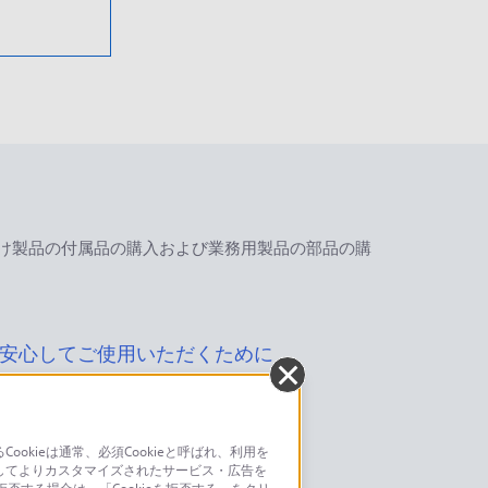
け製品の付属品の購入および業務用製品の部品の購
安心してご使用いただくために
kieは通常、必須Cookieと呼ばれ、利用を
してよりカスタマイズされたサービス・広告を
お問い合わせ