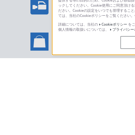
提供する等の目的のため、Cookieおよび類似
ックしてください。Cookie使用にご同意頂ける
法人のお客様はこちら
ださい。Cookieの設定をいつでも管理するこ
ては、当社のCookieポリシーをご覧くださ
詳細については、当社の
Cookieポリシー
をご
個人情報の取扱いについては、
プライバシー
ソニーストアでのお買い物に関
い合わせ
ソニーストアのご利用方法・サービ
日本