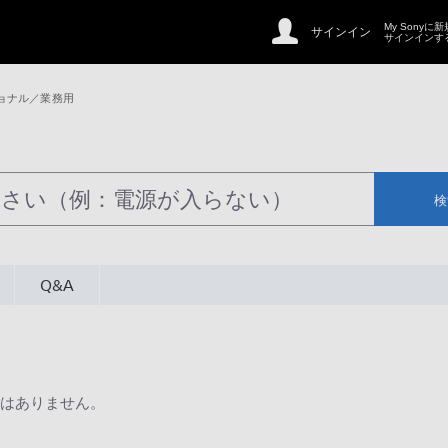
My Sonyに
サインイン
サインインす
ョナル／業務用
検
Q&A
はありません。