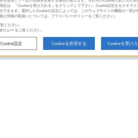
技術を使用して一定の情報を収集する場合があります。それらのCookieの受け入れを拒
場合は、「Cookieを受け入れる」をクリックして下さい。Cookie設定をカスタマイ
個人のお客様は
とができます。選択したCookieの設定によっては、このウェブサイトの機能の一部
い。個人情報の取扱いについては、プライバシーポリシーをご覧ください。
覧ください。
ポリシー
をご覧ください。
するご利用ガイド・お問
海外仕様製品
オーバーシーズ
Cookie設定
Cookieを拒否する
Cookieを受け
スに関してのご案内はこちら
セキュリティ・ブラウザ環境
ソニーストアでのお買い物にあたって
会社情報
採用情報
特約店のご案内