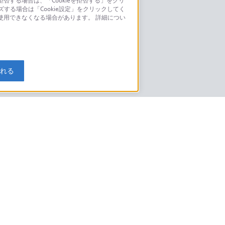
否する場合は、「Cookieを拒否する」をクリ
ズする場合は「Cookie設定」をクリックしてく
こちら
が使用できなくなる場合があります。 詳細につい
モデルに関してのご案内はこちら
入れる
特定商取引法に基づく表記
ご利用ガイド
規約
ニュースリリース
環境情報
My Sony 利用規約