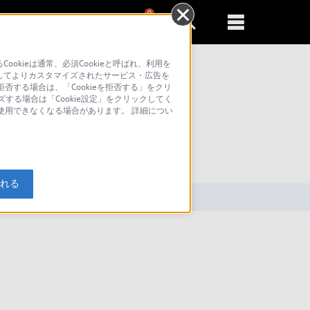
0
新規登録
るともっと便利に
kieは通常、必須Cookieと呼ばれ、利用を
してよりカスタマイズされたサービス・広告を
否する場合は、「Cookieを拒否する」をクリ
ズする場合は「Cookie設定」をクリックしてく
が使用できなくなる場合があります。 詳細につい
索
入れる