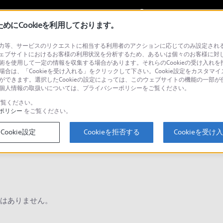
My Sonyに
サインイン
サインインす
にCookieを利用しております。
等、サービスのリクエストに相当する利用者のアクションに応じてのみ設定されるCoo
ョナル／業務用
ェブサイトにおけるお客様の利用状況を分析するため、あるいは個々のお客様に対
技術を使用して一定の情報を収集する場合があります。それらのCookieの受け入れを拒
場合は、「Cookieを受け入れる」をクリックして下さい。Cookie設定をカスタマイ
とができます。選択したCookieの設定によっては、このウェブサイトの機能の一部
い。個人情報の取扱いについては、プライバシーポリシーをご覧ください。
検
覧ください。
ポリシー
をご覧ください。
Cookie設定
Cookieを拒否する
Cookieを受け
Q&A
はありません。