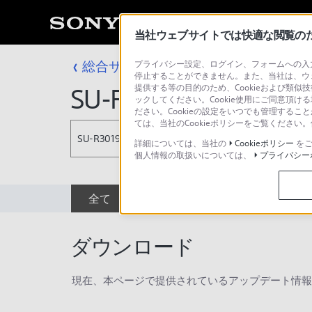
当社ウェブサイトでは快適な閲覧のため
総合サポート・お問い合わせ
プライバシー設定、ログイン、フォームへの入力
プロフェッシ
停止することができません。また、当社は、ウ
提供する等の目的のため、Cookieおよび類似
SU-R3019
ックしてください。Cookie使用にご同意頂ける
ださい。Cookieの設定をいつでも管理するこ
ては、当社のCookieポリシーをご覧くださ
SU-R3019
詳細については、当社の
Cookieポリシー
をご
個人情報の取扱いについては、
プライバシー
全て
ダウンロード
取扱説明書
ダウンロード
現在、本ページで提供されているアップデート情報