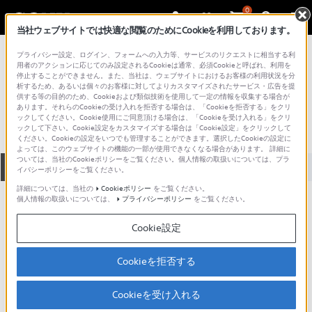
0
当社ウェブサイトでは快適な閲覧のためにCookieを利用しております。
総合サポート・お問い合わせ
プライバシー設定、ログイン、フォームへの入力等、サービスのリクエストに相当する利
プロフェッショナル／業務用
用者のアクションに応じてのみ設定されるCookieは通常、必須Cookieと呼ばれ、利用を
停止することができません。また、当社は、ウェブサイトにおけるお客様の利用状況を分
SWEV-2000
析するため、あるいは個々のお客様に対してよりカスタマイズされたサービス・広告を提
供する等の目的のため、Cookieおよび類似技術を使用して一定の情報を収集する場合が
あります。それらのCookieの受け入れを拒否する場合は、「Cookieを拒否する」をクリ
ックしてください。Cookie使用にご同意頂ける場合は、「Cookieを受け入れる」をクリ
ックして下さい。Cookie設定をカスタマイズする場合は「Cookie設定」をクリックして
ください。Cookieの設定をいつでも管理することができます。選択したCookieの設定に
よっては、このウェブサイトの機能の一部が使用できなくなる場合があります。 詳細に
ついては、当社のCookieポリシーをご覧ください。個人情報の取扱いについては、プラ
全て
ダウンロード
取扱説明書
Q&A
イバシーポリシーをご覧ください。
詳細については、当社の
Cookieポリシー
をご覧ください。
個人情報の取扱いについては、
プライバシーポリシー
をご覧ください。
ダウンロード
Cookie設定
現在、本ページで提供されているアップデート情報はありませ
ん。
Cookieを拒否する
Cookieを受け入れる