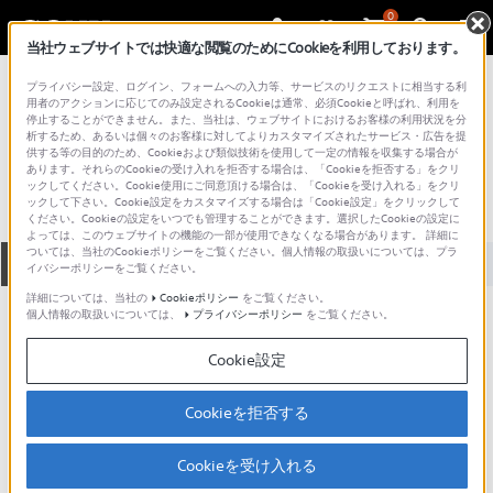
0
当社ウェブサイトでは快適な閲覧のためにCookieを利用しております。
総合サポート・お問い合わせ
プライバシー設定、ログイン、フォームへの入力等、サービスのリクエストに相当する利
プロフェッショナル／業務用
用者のアクションに応じてのみ設定されるCookieは通常、必須Cookieと呼ばれ、利用を
停止することができません。また、当社は、ウェブサイトにおけるお客様の利用状況を分
SX-M100
析するため、あるいは個々のお客様に対してよりカスタマイズされたサービス・広告を提
供する等の目的のため、Cookieおよび類似技術を使用して一定の情報を収集する場合が
あります。それらのCookieの受け入れを拒否する場合は、「Cookieを拒否する」をクリ
ックしてください。Cookie使用にご同意頂ける場合は、「Cookieを受け入れる」をクリ
ックして下さい。Cookie設定をカスタマイズする場合は「Cookie設定」をクリックして
ください。Cookieの設定をいつでも管理することができます。選択したCookieの設定に
よっては、このウェブサイトの機能の一部が使用できなくなる場合があります。 詳細に
ついては、当社のCookieポリシーをご覧ください。個人情報の取扱いについては、プラ
全て
ダウンロード
取扱説明書
Q&A
イバシーポリシーをご覧ください。
詳細については、当社の
Cookieポリシー
をご覧ください。
個人情報の取扱いについては、
プライバシーポリシー
をご覧ください。
ダウンロード
Cookie設定
現在、本ページで提供されているアップデート情報はありませ
ん。
Cookieを拒否する
Cookieを受け入れる