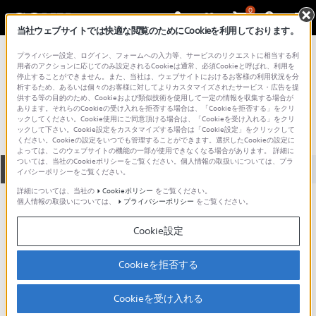
0
当社ウェブサイトでは快適な閲覧のためにCookieを利用しております。
総合サポート・お問い合わせ
プライバシー設定、ログイン、フォームへの入力等、サービスのリクエストに相当する利
プロフェッショナル／業務用
用者のアクションに応じてのみ設定されるCookieは通常、必須Cookieと呼ばれ、利用を
停止することができません。また、当社は、ウェブサイトにおけるお客様の利用状況を分
UP-CR15L
析するため、あるいは個々のお客様に対してよりカスタマイズされたサービス・広告を提
供する等の目的のため、Cookieおよび類似技術を使用して一定の情報を収集する場合が
あります。それらのCookieの受け入れを拒否する場合は、「Cookieを拒否する」をクリ
ックしてください。Cookie使用にご同意頂ける場合は、「Cookieを受け入れる」をクリ
ックして下さい。Cookie設定をカスタマイズする場合は「Cookie設定」をクリックして
ください。Cookieの設定をいつでも管理することができます。選択したCookieの設定に
よっては、このウェブサイトの機能の一部が使用できなくなる場合があります。 詳細に
ついては、当社のCookieポリシーをご覧ください。個人情報の取扱いについては、プラ
全て
ダウンロード
取扱説明書
Q&A
イバシーポリシーをご覧ください。
詳細については、当社の
Cookieポリシー
をご覧ください。
個人情報の取扱いについては、
プライバシーポリシー
をご覧ください。
ダウンロード
Cookie設定
現在、本ページで提供されているアップデート情報はありませ
ん。
Cookieを拒否する
Cookieを受け入れる