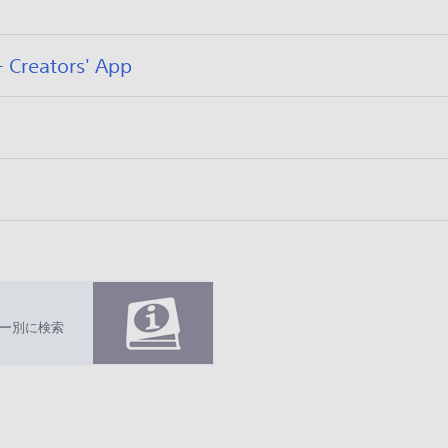
フ
公
ators' App
ァ
開
イ
日
フ
公
ル
:
ァ
開
サ
2
イ
日
イ
0
ル
ズ
2
サ
が
6
イ
0
指
/
ズ
定
0
が
さ
6
指
ー別に検索
れ
/
定
0
て
2
さ
い
5
れ
ま
て
せ