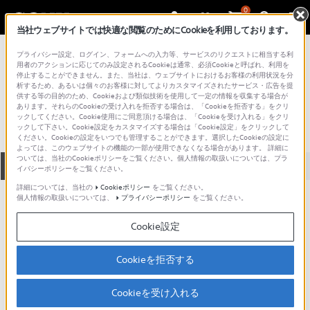
0
当社ウェブサイトでは快適な閲覧のためにCookieを利用しております。
総合サポート・お問い合わせ
プライバシー設定、ログイン、フォームへの入力等、サービスのリクエストに相当する利
テープ記録型ビデオカメラレコーダー
用者のアクションに応じてのみ設定されるCookieは通常、必須Cookieと呼ばれ、利用を
停止することができません。また、当社は、ウェブサイトにおけるお客様の利用状況を分
CCD-TRV99E
析するため、あるいは個々のお客様に対してよりカスタマイズされたサービス・広告を提
供する等の目的のため、Cookieおよび類似技術を使用して一定の情報を収集する場合が
あります。それらのCookieの受け入れを拒否する場合は、「Cookieを拒否する」をクリ
ックしてください。Cookie使用にご同意頂ける場合は、「Cookieを受け入れる」をクリ
ックして下さい。Cookie設定をカスタマイズする場合は「Cookie設定」をクリックして
ください。Cookieの設定をいつでも管理することができます。選択したCookieの設定に
よっては、このウェブサイトの機能の一部が使用できなくなる場合があります。 詳細に
ついては、当社のCookieポリシーをご覧ください。個人情報の取扱いについては、プラ
全て
ダウンロード
取扱説明書
Q&A
イバシーポリシーをご覧ください。
詳細については、当社の
Cookieポリシー
をご覧ください。
個人情報の取扱いについては、
プライバシーポリシー
をご覧ください。
人気のトピック
Cookie設定
Cookieを拒否する
ハンディカムのお手入れ方法と保管方
法
Cookieを受け入れる