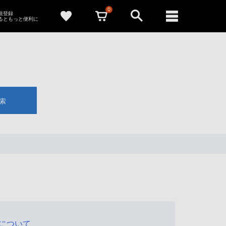
0
新規登録
るともっと便利に
索
について