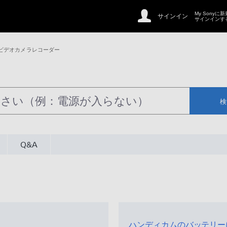
My Sonyに
サインイン
サインインす
ビデオカメラレコーダー
検
Q&A
ハンディカムのバッテリー