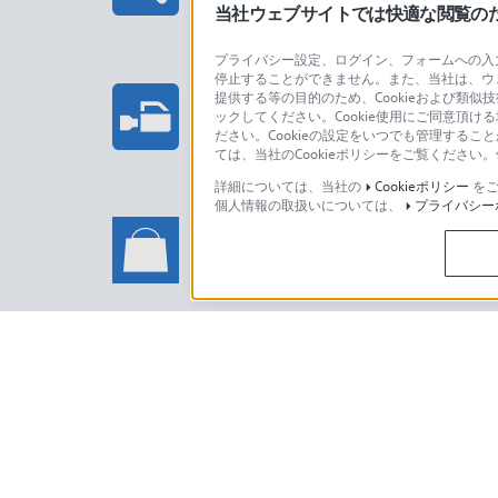
当社ウェブサイトでは快適な閲覧のため
プライバシー設定、ログイン、フォームへの入力
停止することができません。また、当社は、ウ
プロフェッショナル/業務用製
提供する等の目的のため、Cookieおよび類似
ックしてください。Cookie使用にご同意頂ける
法人のお客様はこちら
ださい。Cookieの設定をいつでも管理するこ
ては、当社のCookieポリシーをご覧くださ
詳細については、当社の
Cookieポリシー
をご
個人情報の取扱いについては、
プライバシー
ソニーストアでのお買い物に関
い合わせ
ソニーストアのご利用方法・サービ
日本