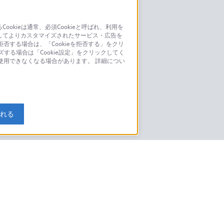
kieは通常、必須Cookieと呼ばれ、利用を
してよりカスタマイズされたサービス・広告を
お問い合わせ
否する場合は、「Cookieを拒否する」をクリ
ズする場合は「Cookie設定」をクリックしてく
こちら
が使用できなくなる場合があります。 詳細につい
モデルに関してのご案内はこちら
入れる
特定商取引法に基づく表記
ご利用ガイド
規約
ニュースリリース
環境情報
My Sony 利用規約