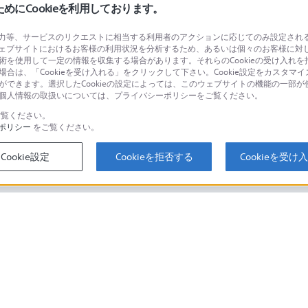
にCookieを利用しております。
等、サービスのリクエストに相当する利用者のアクションに応じてのみ設定されるCoo
ェブサイトにおけるお客様の利用状況を分析するため、あるいは個々のお客様に対
品に関するお問い合わせ
製品に関する
技術を使用して一定の情報を収集する場合があります。それらのCookieの受け入れを拒
場合は、「Cookieを受け入れる」をクリックして下さい。Cookie設定をカスタマイ
個人のお客様は
とができます。選択したCookieの設定によっては、このウェブサイトの機能の一部
い。個人情報の取扱いについては、プライバシーポリシーをご覧ください。
覧ください。
ポリシー
をご覧ください。
するご利用ガイド・お問
海外仕様製品
オーバーシーズ
Cookie設定
Cookieを拒否する
Cookieを受け
スに関してのご案内はこちら
セキュリティ・ブラウザ環境
ソニーストアでのお買い物にあたって
会社情報
採用情報
特約店のご案内