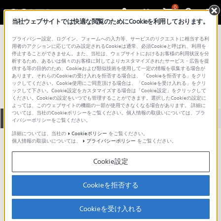
0
当社ウェブサイトでは快適な閲覧のためにCookieを利用しております。
総合サポート・お問い合わせ
プライバシー設定、ログイン、フォームへの入力等、サービスのリクエストに相当する利
テープ記録型ビデオカメラレコーダー
用者のアクションに応じてのみ設定されるCookieは通常、必須Cookieと呼ばれ、利用を
停止することができません。また、当社は、ウェブサイトにおけるお客様の利用状況を分
DCR-TRV808K
析するため、あるいは個々のお客様に対してよりカスタマイズされたサービス・広告を提
供する等の目的のため、Cookieおよび類似技術を使用して一定の情報を収集する場合が
あります。それらのCookieの受け入れを拒否する場合は、「Cookieを拒否する」をクリ
ックしてください。Cookie使用にご同意頂ける場合は、「Cookieを受け入れる」をクリ
ックして下さい。Cookie設定をカスタマイズする場合は「Cookie設定」をクリックして
ください。Cookieの設定をいつでも管理することができます。選択したCookieの設定に
よっては、このウェブサイトの機能の一部が使用できなくなる場合があります。 詳細に
ついては、当社のCookieポリシーをご覧ください。個人情報の取扱いについては、プラ
全て
ダウンロード
取扱説明書
Q&A
イバシーポリシーをご覧ください。
詳細については、当社の
Cookieポリシー
をご覧ください。
個人情報の取扱いについては、
プライバシーポリシー
をご覧ください。
人気のトピック
Cookie設定
Cookieを拒否する
ハンディカムのお手入れ方法と保管方
法
Cookieを受け入れる