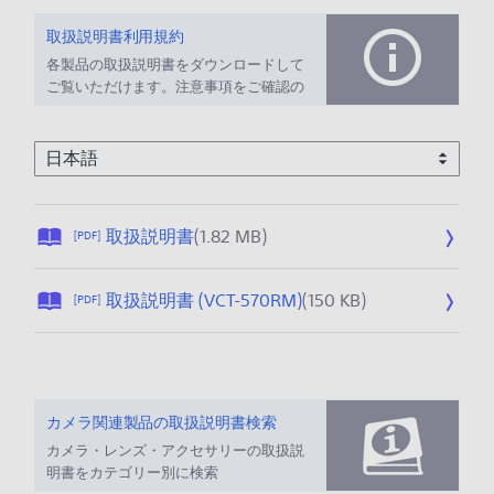
取扱説明書利用規約
各製品の取扱説明書をダウンロードして
ご覧いただけます。注意事項をご確認の
上、ご利用ください。
公
取扱説明書
(1.82 MB)
[PDF]
開
日
公
取扱説明書 (VCT-570RM)
(150 KB)
[PDF]
:
開
2
日
0
:
2
2
6
0
カメラ関連製品の取扱説明書検索
/
2
カメラ・レンズ・アクセサリーの取扱説
0
6
明書をカテゴリー別に検索
1
/