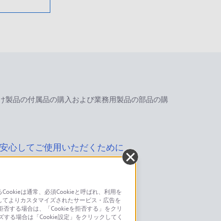
け製品の付属品の購入および業務用製品の部品の購
安心してご使用いただくために
kieは通常、必須Cookieと呼ばれ、利用を
してよりカスタマイズされたサービス・広告を
お問い合わせ
否する場合は、「Cookieを拒否する」をクリ
ズする場合は「Cookie設定」をクリックしてく
こちら