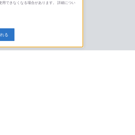
が使用できなくなる場合があります。 詳細につい
モデルに関してのご案内はこちら
入れる
特定商取引法に基づく表記
ご利用ガイド
規約
ニュースリリース
環境情報
My Sony 利用規約