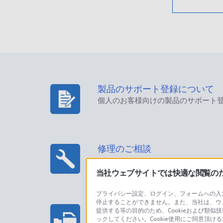
製品のサポート登録について
個人のお客様向けの製品のサポート
修理のご相談
当社ウェブサイトでは快適な閲覧のため
プライバシー設定、ログイン、フォームへの入力
停止することができません。また、当社は、ウ
プロフェッショナル/業務用製
提供する等の目的のため、Cookieおよび類似
ックしてください。Cookie使用にご同意頂ける
法人のお客様はこちら