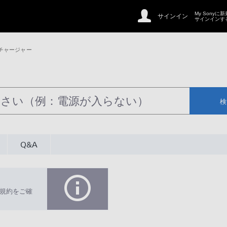
My Sonyに
サインイン
サインインす
チャージャー
検
Q&A
規約をご確