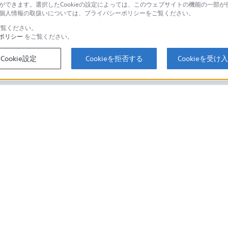
とができます。選択したCookieの設定によっては、このウェブサイトの機能の一部
い。個人情報の取扱いについては、プライバシーポリシーをご覧ください。
覧ください。
ポリシー
をご覧ください。
するご利用ガイド・お問
海外仕様製品
オーバーシーズ
Cookie設定
Cookieを拒否する
Cookieを受け
スに関してのご案内はこちら
セキュリティ・ブラウザ環境
ソニーストアでのお買い物にあたって
会社情報
採用情報
特約店のご案内
取り組み