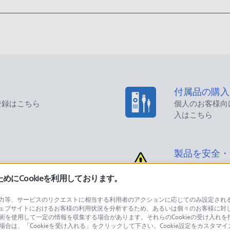
付属品の購入
登録はこちら
個人のお客様向
入はこちら
製品を安全・
にCookieを利用しております。
等、サービスのリクエストに相当する利用者のアクションに応じてのみ設定されるCoo
ェブサイトにおけるお客様の利用状況を分析するため、あるいは個々のお客様に対
品に関するお問い合わせ
製品に関する
技術を使用して一定の情報を収集する場合があります。それらのCookieの受け入れを拒
場合は、「Cookieを受け入れる」をクリックして下さい。Cookie設定をカスタマイ
個人のお客様は