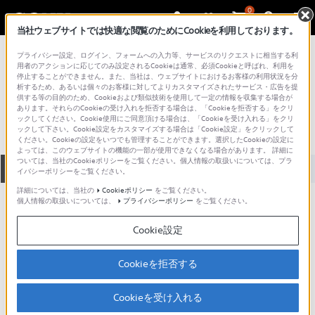
0
当社ウェブサイトでは快適な閲覧のためにCookieを利用しております。
総合サポート・お問い合わせ
プライバシー設定、ログイン、フォームへの入力等、サービスのリクエストに相当する利
バッテリー／チャージャー
用者のアクションに応じてのみ設定されるCookieは通常、必須Cookieと呼ばれ、利用を
停止することができません。また、当社は、ウェブサイトにおけるお客様の利用状況を分
BP-C1
析するため、あるいは個々のお客様に対してよりカスタマイズされたサービス・広告を提
供する等の目的のため、Cookieおよび類似技術を使用して一定の情報を収集する場合が
あります。それらのCookieの受け入れを拒否する場合は、「Cookieを拒否する」をクリ
ックしてください。Cookie使用にご同意頂ける場合は、「Cookieを受け入れる」をクリ
ックして下さい。Cookie設定をカスタマイズする場合は「Cookie設定」をクリックして
ください。Cookieの設定をいつでも管理することができます。選択したCookieの設定に
よっては、このウェブサイトの機能の一部が使用できなくなる場合があります。 詳細に
ついては、当社のCookieポリシーをご覧ください。個人情報の取扱いについては、プラ
全て
ダウンロード
取扱説明書
Q&A
イバシーポリシーをご覧ください。
詳細については、当社の
Cookieポリシー
をご覧ください。
個人情報の取扱いについては、
プライバシーポリシー
をご覧ください。
動画でサポートご利用にあたってのお願い
Cookie設定
サポート動画をご利用の際にはソーシャ
ルメディア利用規約をご確認ください。
Cookieを拒否する
ダウンロード
Cookieを受け入れる