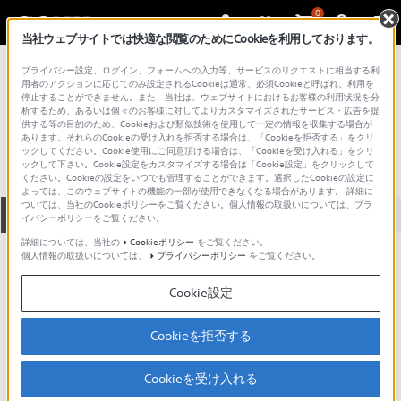
0
当社ウェブサイトでは快適な閲覧のためにCookieを利用しております。
総合サポート・お問い合わせ
プライバシー設定、ログイン、フォームへの入力等、サービスのリクエストに相当する利
バッテリー／チャージャー
用者のアクションに応じてのみ設定されるCookieは通常、必須Cookieと呼ばれ、利用を
停止することができません。また、当社は、ウェブサイトにおけるお客様の利用状況を分
NH-AA-2BE
析するため、あるいは個々のお客様に対してよりカスタマイズされたサービス・広告を提
供する等の目的のため、Cookieおよび類似技術を使用して一定の情報を収集する場合が
あります。それらのCookieの受け入れを拒否する場合は、「Cookieを拒否する」をクリ
ックしてください。Cookie使用にご同意頂ける場合は、「Cookieを受け入れる」をクリ
ックして下さい。Cookie設定をカスタマイズする場合は「Cookie設定」をクリックして
ください。Cookieの設定をいつでも管理することができます。選択したCookieの設定に
よっては、このウェブサイトの機能の一部が使用できなくなる場合があります。 詳細に
ついては、当社のCookieポリシーをご覧ください。個人情報の取扱いについては、プラ
全て
ダウンロード
取扱説明書
Q&A
イバシーポリシーをご覧ください。
詳細については、当社の
Cookieポリシー
をご覧ください。
個人情報の取扱いについては、
プライバシーポリシー
をご覧ください。
動画でサポートご利用にあたってのお願い
Cookie設定
サポート動画をご利用の際にはソーシャ
ルメディア利用規約をご確認ください。
Cookieを拒否する
ダウンロード
Cookieを受け入れる