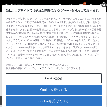
0
当社ウェブサイトでは快適な閲覧のためにCookieを利用しております。
総合サポート・お問い合わせ
プライバシー設定、ログイン、フォームへの入力等、サービスのリクエストに相当する利
その他カメラアクセサリー
用者のアクションに応じてのみ設定されるCookieは通常、必須Cookieと呼ばれ、利用を
停止することができません。また、当社は、ウェブサイトにおけるお客様の利用状況を分
析するため、あるいは個々のお客様に対してよりカスタマイズされたサービス・広告を提
供する等の目的のため、Cookieおよび類似技術を使用して一定の情報を収集する場合が
あります。それらのCookieの受け入れを拒否する場合は、「Cookieを拒否する」をクリ
ックしてください。Cookie使用にご同意頂ける場合は、「Cookieを受け入れる」をクリ
ックして下さい。Cookie設定をカスタマイズする場合は「Cookie設定」をクリックして
ください。Cookieの設定をいつでも管理することができます。選択したCookieの設定に
よっては、このウェブサイトの機能の一部が使用できなくなる場合があります。 詳細に
ついては、当社のCookieポリシーをご覧ください。個人情報の取扱いについては、プラ
イバシーポリシーをご覧ください。
詳細については、当社の
Cookieポリシー
をご覧ください。
個人情報の取扱いについては、
プライバシーポリシー
をご覧ください。
ALC-SH135
Cookie設定
Cookieを拒否する
全て
ダウンロード
取扱説明書
Q&A
Cookieを受け入れる