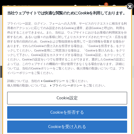
0
当社ウェブサイトでは快適な閲覧のためにCookieを利用しております。
総合サポート・お問い合わせ
プライバシー設定、ログイン、フォームへの入力等、サービスのリクエストに相当する利
その他カメラアクセサリー
用者のアクションに応じてのみ設定されるCookieは通常、必須Cookieと呼ばれ、利用を
停止することができません。また、当社は、ウェブサイトにおけるお客様の利用状況を分
GPS-CS1KSP
析するため、あるいは個々のお客様に対してよりカスタマイズされたサービス・広告を提
供する等の目的のため、Cookieおよび類似技術を使用して一定の情報を収集する場合が
あります。それらのCookieの受け入れを拒否する場合は、「Cookieを拒否する」をクリ
ックしてください。Cookie使用にご同意頂ける場合は、「Cookieを受け入れる」をクリ
ックして下さい。Cookie設定をカスタマイズする場合は「Cookie設定」をクリックして
ください。Cookieの設定をいつでも管理することができます。選択したCookieの設定に
よっては、このウェブサイトの機能の一部が使用できなくなる場合があります。 詳細に
ついては、当社のCookieポリシーをご覧ください。個人情報の取扱いについては、プラ
全て
ダウンロード
取扱説明書
Q&A
イバシーポリシーをご覧ください。
詳細については、当社の
Cookieポリシー
をご覧ください。
個人情報の取扱いについては、
プライバシーポリシー
をご覧ください。
動画でサポートご利用にあたってのお願い
Cookie設定
サポート動画をご利用の際にはソーシャ
ルメディア利用規約をご確認ください。
Cookieを拒否する
ダウンロード
Cookieを受け入れる