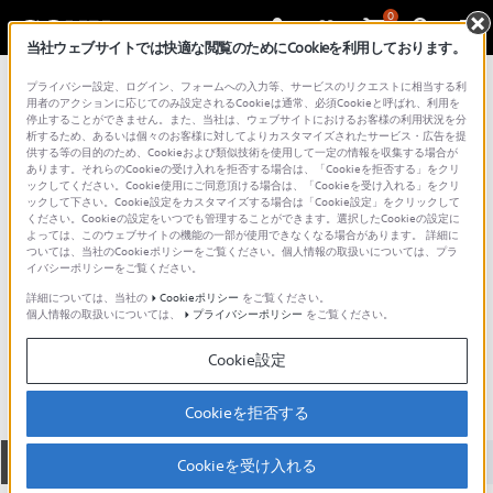
0
当社ウェブサイトでは快適な閲覧のためにCookieを利用しております。
総合サポート・お問い合わせ
プライバシー設定、ログイン、フォームへの入力等、サービスのリクエストに相当する利
その他カメラアクセサリー
用者のアクションに応じてのみ設定されるCookieは通常、必須Cookieと呼ばれ、利用を
停止することができません。また、当社は、ウェブサイトにおけるお客様の利用状況を分
析するため、あるいは個々のお客様に対してよりカスタマイズされたサービス・広告を提
供する等の目的のため、Cookieおよび類似技術を使用して一定の情報を収集する場合が
あります。それらのCookieの受け入れを拒否する場合は、「Cookieを拒否する」をクリ
ックしてください。Cookie使用にご同意頂ける場合は、「Cookieを受け入れる」をクリ
ックして下さい。Cookie設定をカスタマイズする場合は「Cookie設定」をクリックして
ください。Cookieの設定をいつでも管理することができます。選択したCookieの設定に
よっては、このウェブサイトの機能の一部が使用できなくなる場合があります。 詳細に
ついては、当社のCookieポリシーをご覧ください。個人情報の取扱いについては、プラ
イバシーポリシーをご覧ください。
詳細については、当社の
Cookieポリシー
をご覧ください。
個人情報の取扱いについては、
プライバシーポリシー
をご覧ください。
PCK-LG1
Cookie設定
Cookieを拒否する
全て
ダウンロード
取扱説明書
Q&A
Cookieを受け入れる