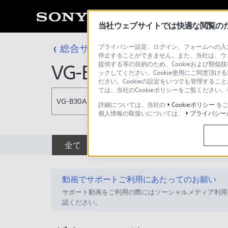
当社ウェブサイトでは快適な閲覧のため
総合サポート・お問い合わせ
プライバシー設定、ログイン、フォームへの入力
その他カメラ
停止することができません。また、当社は、ウ
提供する等の目的のため、Cookieおよび類似
VG-B30AM
ックしてください。Cookie使用にご同意頂ける
ださい。Cookieの設定をいつでも管理するこ
ては、当社のCookieポリシーをご覧くださ
VG-B30AM
詳細については、当社の
Cookieポリシー
をご
個人情報の取扱いについては、
プライバシー
全て
ダウンロード
取扱説明書
動画でサポートご利用にあたってのお願い
サポート動画をご利用の際にはソーシャルメディア利用
認ください。