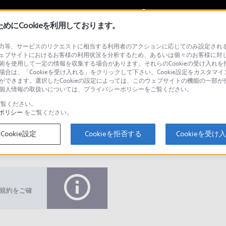
My Sonyに
サインイン
サインインす
にCookieを利用しております。
等、サービスのリクエストに相当する利用者のアクションに応じてのみ設定されるCoo
アクセサリー
ェブサイトにおけるお客様の利用状況を分析するため、あるいは個々のお客様に対
技術を使用して一定の情報を収集する場合があります。それらのCookieの受け入れを拒
場合は、「Cookieを受け入れる」をクリックして下さい。Cookie設定をカスタマイ
とができます。選択したCookieの設定によっては、このウェブサイトの機能の一部
い。個人情報の取扱いについては、プライバシーポリシーをご覧ください。
検
覧ください。
ポリシー
をご覧ください。
Cookie設定
Cookieを拒否する
Cookieを受け
Q&A
規約をご確