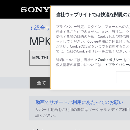
当社ウェブサイトでは快適な閲覧のため
総合サポート・お問い合わせ
プライバシー設定、ログイン、フォームへの入力
スポーツ／マ
停止することができません。また、当社は、ウ
提供する等の目的のため、Cookieおよび類似
MPK-THJ
ックしてください。Cookie使用にご同意頂ける
ださい。Cookieの設定をいつでも管理するこ
ては、当社のCookieポリシーをご覧くださ
MPK-THJ
詳細については、当社の
Cookieポリシー
をご
個人情報の取扱いについては、
プライバシー
全て
ダウンロード
取扱説明書
動画でサポートご利用にあたってのお願い
サポート動画をご利用の際にはソーシャルメディア利用
認ください。