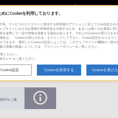
My Sonyに
サインイン
サインインす
にCookieを利用しております。
等、サービスのリクエストに相当する利用者のアクションに応じてのみ設定されるCoo
リンスポーツ パック
ェブサイトにおけるお客様の利用状況を分析するため、あるいは個々のお客様に対
技術を使用して一定の情報を収集する場合があります。それらのCookieの受け入れを拒
場合は、「Cookieを受け入れる」をクリックして下さい。Cookie設定をカスタマイ
とができます。選択したCookieの設定によっては、このウェブサイトの機能の一部
い。個人情報の取扱いについては、プライバシーポリシーをご覧ください。
検
覧ください。
ポリシー
をご覧ください。
Cookie設定
Cookieを拒否する
Cookieを受け
Q&A
規約をご確