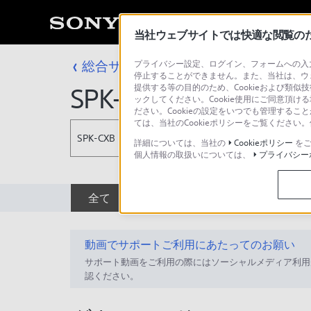
当社ウェブサイトでは快適な閲覧のため
総合サポート・お問い合わせ
プライバシー設定、ログイン、フォームへの入力
スポーツ／マ
停止することができません。また、当社は、ウ
提供する等の目的のため、Cookieおよび類似
SPK-CXB
ックしてください。Cookie使用にご同意頂ける
ださい。Cookieの設定をいつでも管理するこ
ては、当社のCookieポリシーをご覧くださ
SPK-CXB
詳細については、当社の
Cookieポリシー
をご
個人情報の取扱いについては、
プライバシー
全て
ダウンロード
取扱説明書
動画でサポートご利用にあたってのお願い
サポート動画をご利用の際にはソーシャルメディア利用
認ください。