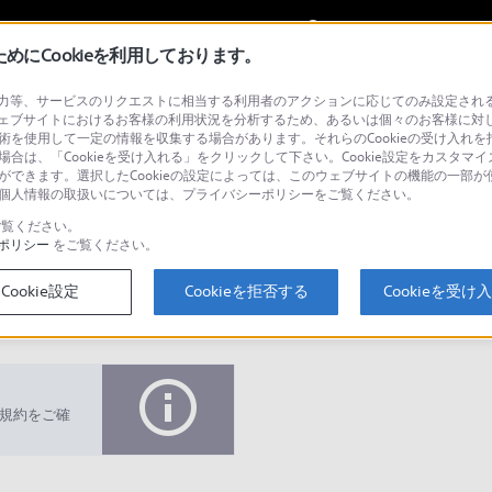
My Sonyに
サインイン
サインインす
にCookieを利用しております。
等、サービスのリクエストに相当する利用者のアクションに応じてのみ設定されるCoo
リンスポーツ パック
ェブサイトにおけるお客様の利用状況を分析するため、あるいは個々のお客様に対
技術を使用して一定の情報を収集する場合があります。それらのCookieの受け入れを拒
場合は、「Cookieを受け入れる」をクリックして下さい。Cookie設定をカスタマイ
とができます。選択したCookieの設定によっては、このウェブサイトの機能の一部
い。個人情報の取扱いについては、プライバシーポリシーをご覧ください。
検
覧ください。
ポリシー
をご覧ください。
Cookie設定
Cookieを拒否する
Cookieを受け
Q&A
規約をご確