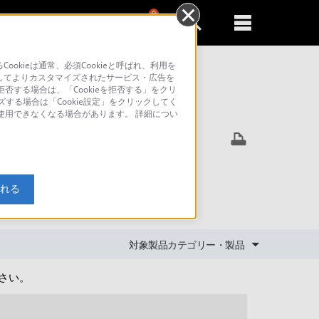
0
新規登録
るともっと便利に
kieは通常、必須Cookieと呼ばれ、利用を
してよりカスタマイズされたサービス・広告を
否する場合は、「Cookieを拒否する」をクリ
ズする場合は「Cookie設定」をクリックしてく
索
が使用できなくなる場合があります。 詳細につい
リケーショ
入れる
対象製品カテゴリー・製品
ださい。