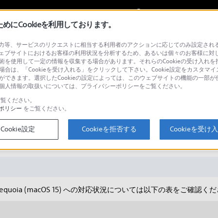
My Sonyに
サインイン
サインインす
にCookieを利用しております。
等、サービスのリクエストに相当する利用者のアクションに応じてのみ設定されるCoo
ェブサイトにおけるお客様の利用状況を分析するため、あるいは個々のお客様に対
技術を使用して一定の情報を収集する場合があります。それらのCookieの受け入れを拒
場合は、「Cookieを受け入れる」をクリックして下さい。Cookie設定をカスタマイ
検
とができます。選択したCookieの設定によっては、このウェブサイトの機能の一部
い。個人情報の取扱いについては、プライバシーポリシーをご覧ください。
覧ください。
ポリシー
をご覧ください。
acOS 15) への対応状況（ソニー製アプ
Cookie設定
Cookieを拒否する
Cookieを受け
uoia (macOS 15) への対応状況については以下の表をご確認く