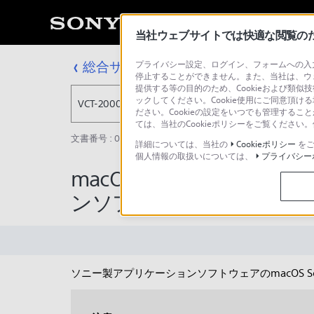
当社ウェブサイトでは快適な閲覧のため
総合サポート・お問い合わせ
プライバシー設定、ログイン、フォームへの入力
VCT-2000
停止することができません。また、当社は、ウ
提供する等の目的のため、Cookieおよび類似
ックしてください。Cookie使用にご同意頂ける
VCT-2000
ださい。Cookieの設定をいつでも管理するこ
ては、当社のCookieポリシーをご覧くださ
文書番号 : 00352187 / 最終更新日 : 2026/02/20
詳細については、当社の
Cookieポリシー
をご
個人情報の取扱いについては、
プライバシー
macOS Sequoia (m
ンソフトウェア）
ソニー製アプリケーションソフトウェアのmacOS Seq