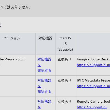
のではありません。
況
バージョン
対応機器
macOS
15
(Sequoia)
e/Viewer/Edit:
対応機器
互換あり
Imaging Edge D
0
を
https://support.d-
確認する
0
対応機器
互換あり
IPTC Metadata P
を
https://support.d-i
確認する
0
対応機器
互換あり
Remote Camera 
を
https://support.d-