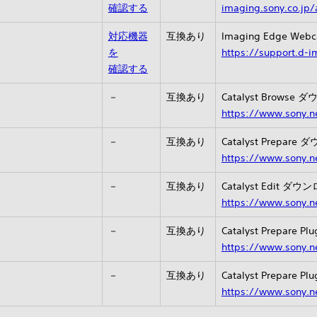
確認する
imaging.sony.co.jp
対応機器
互換あり
Imaging Edge 
を
https://support.d-
確認する
1
－
互換あり
Catalyst Brows
https://www.sony.ne
1
－
互換あり
Catalyst Prepa
https://www.sony.ne
1
－
互換あり
Catalyst Edit 
https://www.sony.ne
－
互換あり
Catalyst Prepare 
https://www.sony.ne
－
互換あり
Catalyst Prepare 
https://www.sony.ne