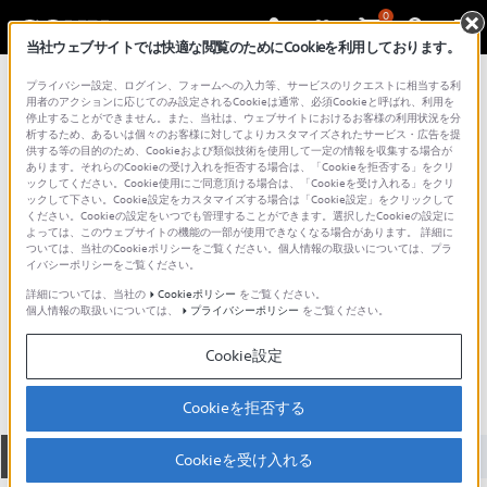
0
当社ウェブサイトでは快適な閲覧のためにCookieを利用しております。
総合サポート・お問い合わせ
プライバシー設定、ログイン、フォームへの入力等、サービスのリクエストに相当する利
三脚／一脚
用者のアクションに応じてのみ設定されるCookieは通常、必須Cookieと呼ばれ、利用を
停止することができません。また、当社は、ウェブサイトにおけるお客様の利用状況を分
析するため、あるいは個々のお客様に対してよりカスタマイズされたサービス・広告を提
供する等の目的のため、Cookieおよび類似技術を使用して一定の情報を収集する場合が
あります。それらのCookieの受け入れを拒否する場合は、「Cookieを拒否する」をクリ
ックしてください。Cookie使用にご同意頂ける場合は、「Cookieを受け入れる」をクリ
ックして下さい。Cookie設定をカスタマイズする場合は「Cookie設定」をクリックして
ください。Cookieの設定をいつでも管理することができます。選択したCookieの設定に
よっては、このウェブサイトの機能の一部が使用できなくなる場合があります。 詳細に
ついては、当社のCookieポリシーをご覧ください。個人情報の取扱いについては、プラ
イバシーポリシーをご覧ください。
詳細については、当社の
Cookieポリシー
をご覧ください。
個人情報の取扱いについては、
プライバシーポリシー
をご覧ください。
VCT-P300
Cookie設定
Cookieを拒否する
全て
ダウンロード
取扱説明書
Q&A
Cookieを受け入れる