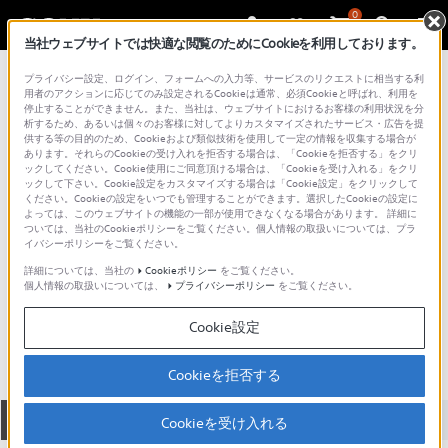
0
当社ウェブサイトでは快適な閲覧のためにCookieを利用しております。
総合サポート・お問い合わせ
プライバシー設定、ログイン、フォームへの入力等、サービスのリクエストに相当する利
レンズフィルター
用者のアクションに応じてのみ設定されるCookieは通常、必須Cookieと呼ばれ、利用を
停止することができません。また、当社は、ウェブサイトにおけるお客様の利用状況を分
析するため、あるいは個々のお客様に対してよりカスタマイズされたサービス・広告を提
供する等の目的のため、Cookieおよび類似技術を使用して一定の情報を収集する場合が
あります。それらのCookieの受け入れを拒否する場合は、「Cookieを拒否する」をクリ
ックしてください。Cookie使用にご同意頂ける場合は、「Cookieを受け入れる」をクリ
ックして下さい。Cookie設定をカスタマイズする場合は「Cookie設定」をクリックして
ください。Cookieの設定をいつでも管理することができます。選択したCookieの設定に
よっては、このウェブサイトの機能の一部が使用できなくなる場合があります。 詳細に
ついては、当社のCookieポリシーをご覧ください。個人情報の取扱いについては、プラ
イバシーポリシーをご覧ください。
詳細については、当社の
Cookieポリシー
をご覧ください。
個人情報の取扱いについては、
プライバシーポリシー
をご覧ください。
VF-82CPAM
Cookie設定
Cookieを拒否する
全て
ダウンロード
取扱説明書
Q&A
Cookieを受け入れる