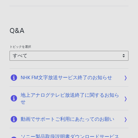
開
日
:
2
Q&A
0
2
6
トピックを選択
/
0
1
/
NHK FM文字放送サービス終了のお知らせ
1
5
地上アナログテレビ放送終了に関するお知ら
せ
動画でサポートご利用にあたってのお願い
ソニー製品取扱説明書ダウンロードサービス