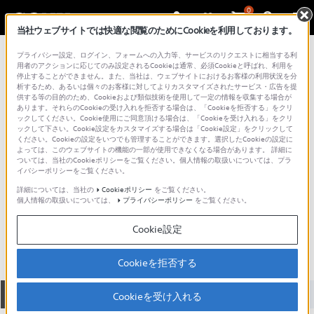
0
当社ウェブサイトでは快適な閲覧のためにCookieを利用しております。
総合サポート・お問い合わせ
プライバシー設定、ログイン、フォームへの入力等、サービスのリクエストに相当する利
カーオーディオ チェンジャー
用者のアクションに応じてのみ設定されるCookieは通常、必須Cookieと呼ばれ、利用を
停止することができません。また、当社は、ウェブサイトにおけるお客様の利用状況を分
析するため、あるいは個々のお客様に対してよりカスタマイズされたサービス・広告を提
供する等の目的のため、Cookieおよび類似技術を使用して一定の情報を収集する場合が
あります。それらのCookieの受け入れを拒否する場合は、「Cookieを拒否する」をクリ
ックしてください。Cookie使用にご同意頂ける場合は、「Cookieを受け入れる」をクリ
ックして下さい。Cookie設定をカスタマイズする場合は「Cookie設定」をクリックして
ください。Cookieの設定をいつでも管理することができます。選択したCookieの設定に
よっては、このウェブサイトの機能の一部が使用できなくなる場合があります。 詳細に
ついては、当社のCookieポリシーをご覧ください。個人情報の取扱いについては、プラ
イバシーポリシーをご覧ください。
詳細については、当社の
Cookieポリシー
をご覧ください。
個人情報の取扱いについては、
プライバシーポリシー
をご覧ください。
CDX-565MXRF
Cookie設定
Cookieを拒否する
全て
ダウンロード
取扱説明書
Q&A
Cookieを受け入れる