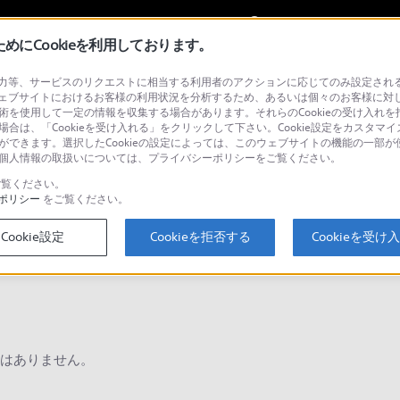
My Sonyに
サインイン
サインインす
にCookieを利用しております。
等、サービスのリクエストに相当する利用者のアクションに応じてのみ設定されるCoo
オ チェンジャー
ェブサイトにおけるお客様の利用状況を分析するため、あるいは個々のお客様に対
技術を使用して一定の情報を収集する場合があります。それらのCookieの受け入れを拒
場合は、「Cookieを受け入れる」をクリックして下さい。Cookie設定をカスタマイ
とができます。選択したCookieの設定によっては、このウェブサイトの機能の一部
い。個人情報の取扱いについては、プライバシーポリシーをご覧ください。
検
覧ください。
ポリシー
をご覧ください。
Cookie設定
Cookieを拒否する
Cookieを受け
Q&A
はありません。