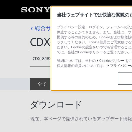
当社ウェブサイトでは快適な閲覧のため
総合サポート・お問い合わせ
プライバシー設定、ログイン、フォームへの入力
カーオーディ
停止することができません。また、当社は、ウ
提供する等の目的のため、Cookieおよび類似
CDX-848X
ックしてください。Cookie使用にご同意頂ける
ださい。Cookieの設定をいつでも管理するこ
ては、当社のCookieポリシーをご覧くださ
CDX-848X
詳細については、当社の
Cookieポリシー
をご
個人情報の取扱いについては、
プライバシー
全て
ダウンロード
取扱説明書
ダウンロード
現在、本ページで提供されているアップデート情報