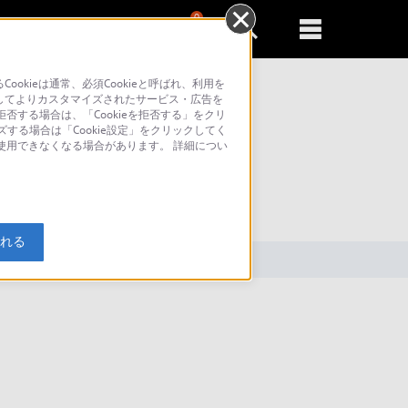
0
新規登録
るともっと便利に
kieは通常、必須Cookieと呼ばれ、利用を
してよりカスタマイズされたサービス・広告を
否する場合は、「Cookieを拒否する」をクリ
ズする場合は「Cookie設定」をクリックしてく
が使用できなくなる場合があります。 詳細につい
索
入れる