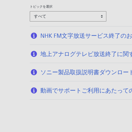
6
トピックを選択
/
すべて
0
1
/
NHK FM文字放送サービス終了の
1
9
地上アナログテレビ放送終了に関
ソニー製品取扱説明書ダウンロー
動画でサポートご利用にあたって