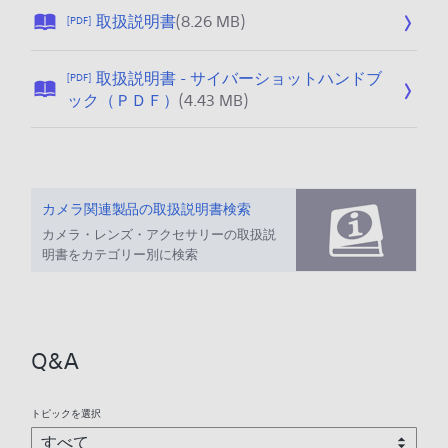
公
取扱説明書
(8.26 MB)
[PDF]
開
日
取扱説明書 - サイバーショットハンドブ
[PDF]
:
公
ック（ＰＤＦ）
(4.43 MB)
2
開
0
日
2
:
5
2
/
0
カメラ関連製品の取扱説明書検索
1
2
カメラ・レンズ・アクセサリーの取扱説
2
5
明書をカテゴリー別に検索
/
/
1
1
7
2
/
Q&A
1
7
トピックを選択