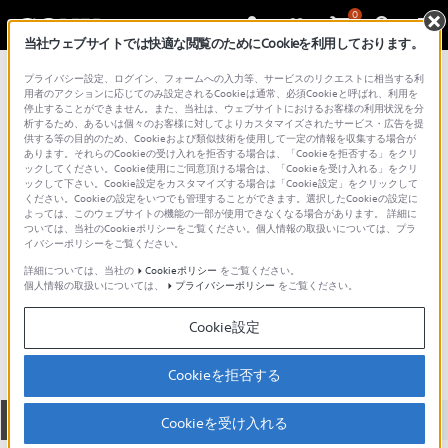
0
当社ウェブサイトでは快適な閲覧のためにCookieを利用しております。
総合サポート・お問い合わせ
プライバシー設定、ログイン、フォームへの入力等、サービスのリクエストに相当する利
DSC-TX シリーズ
用者のアクションに応じてのみ設定されるCookieは通常、必須Cookieと呼ばれ、利用を
停止することができません。また、当社は、ウェブサイトにおけるお客様の利用状況を分
析するため、あるいは個々のお客様に対してよりカスタマイズされたサービス・広告を提
供する等の目的のため、Cookieおよび類似技術を使用して一定の情報を収集する場合が
あります。それらのCookieの受け入れを拒否する場合は、「Cookieを拒否する」をクリ
ックしてください。Cookie使用にご同意頂ける場合は、「Cookieを受け入れる」をクリ
ックして下さい。Cookie設定をカスタマイズする場合は「Cookie設定」をクリックして
ください。Cookieの設定をいつでも管理することができます。選択したCookieの設定に
よっては、このウェブサイトの機能の一部が使用できなくなる場合があります。 詳細に
ついては、当社のCookieポリシーをご覧ください。個人情報の取扱いについては、プラ
イバシーポリシーをご覧ください。
詳細については、当社の
Cookieポリシー
をご覧ください。
個人情報の取扱いについては、
プライバシーポリシー
をご覧ください。
DSC-TX9
Cookie設定
Cookieを拒否する
全て
ダウンロード
取扱説明書
Q&A
Cookieを受け入れる