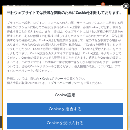
0
当社ウェブサイトでは快適な閲覧のためにCookieを利用しております。
総合サポート・お問い合わせ
プライバシー設定、ログイン、フォームへの入力等、サービスのリクエストに相当する利
DSC-W シリーズ
用者のアクションに応じてのみ設定されるCookieは通常、必須Cookieと呼ばれ、利用を
停止することができません。また、当社は、ウェブサイトにおけるお客様の利用状況を分
析するため、あるいは個々のお客様に対してよりカスタマイズされたサービス・広告を提
供する等の目的のため、Cookieおよび類似技術を使用して一定の情報を収集する場合が
あります。それらのCookieの受け入れを拒否する場合は、「Cookieを拒否する」をクリ
ックしてください。Cookie使用にご同意頂ける場合は、「Cookieを受け入れる」をクリ
ックして下さい。Cookie設定をカスタマイズする場合は「Cookie設定」をクリックして
ください。Cookieの設定をいつでも管理することができます。選択したCookieの設定に
よっては、このウェブサイトの機能の一部が使用できなくなる場合があります。 詳細に
ついては、当社のCookieポリシーをご覧ください。個人情報の取扱いについては、プラ
イバシーポリシーをご覧ください。
詳細については、当社の
Cookieポリシー
をご覧ください。
個人情報の取扱いについては、
プライバシーポリシー
をご覧ください。
DSC-W320
Cookie設定
Cookieを拒否する
全て
ダウンロード
取扱説明書
Q&A
Cookieを受け入れる