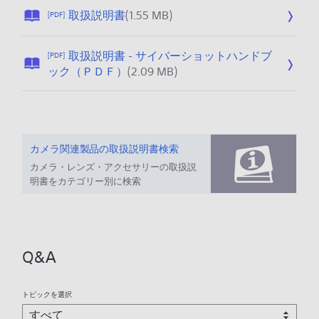
公
取扱説明書
(1.55 MB)
[PDF]
開
日
取扱説明書 - サイバーショットハンドブ
[PDF]
:
公
ック（ＰＤＦ）
(2.09 MB)
2
開
0
日
2
:
5
2
/
0
カメラ関連製品の取扱説明書検索
1
2
カメラ・レンズ・アクセサリーの取扱説
2
5
明書をカテゴリー別に検索
/
/
1
1
7
2
/
Q&A
1
7
トピックを選択