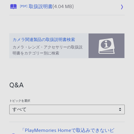
公
取扱説明書
(4.04 MB)
[PDF]
開
日
:
2
0
カメラ関連製品の取扱説明書検索
2
カメラ・レンズ・アクセサリーの取扱説
5
明書をカテゴリー別に検索
/
1
2
/
Q&A
1
1
トピックを選択
「PlayMemories Homeで取込みできないビ