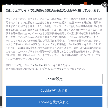
0
当社ウェブサイトでは快適な閲覧のためにCookieを利用しております。
総合サポート・お問い合わせ
プライバシー設定、ログイン、フォームへの入力等、サービスのリクエストに相当する利
DSC-WX シリーズ
用者のアクションに応じてのみ設定されるCookieは通常、必須Cookieと呼ばれ、利用を
停止することができません。また、当社は、ウェブサイトにおけるお客様の利用状況を分
析するため、あるいは個々のお客様に対してよりカスタマイズされたサービス・広告を提
供する等の目的のため、Cookieおよび類似技術を使用して一定の情報を収集する場合が
あります。それらのCookieの受け入れを拒否する場合は、「Cookieを拒否する」をクリ
ックしてください。Cookie使用にご同意頂ける場合は、「Cookieを受け入れる」をクリ
ックして下さい。Cookie設定をカスタマイズする場合は「Cookie設定」をクリックして
ください。Cookieの設定をいつでも管理することができます。選択したCookieの設定に
よっては、このウェブサイトの機能の一部が使用できなくなる場合があります。 詳細に
ついては、当社のCookieポリシーをご覧ください。個人情報の取扱いについては、プラ
イバシーポリシーをご覧ください。
詳細については、当社の
Cookieポリシー
をご覧ください。
個人情報の取扱いについては、
プライバシーポリシー
をご覧ください。
DSC-WX10
Cookie設定
Cookieを拒否する
全て
ダウンロード
取扱説明書
Q&A
Cookieを受け入れる