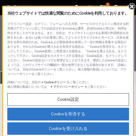
0
当社ウェブサイトでは快適な閲覧のためにCookieを利用しております。
総合サポート・お問い合わせ
プライバシー設定、ログイン、フォームへの入力等、サービスのリクエストに相当する利
デジタルスチルカメラ
用者のアクションに応じてのみ設定されるCookieは通常、必須Cookieと呼ばれ、利用を
停止することができません。また、当社は、ウェブサイトにおけるお客様の利用状況を分
ZV シリーズ
析するため、あるいは個々のお客様に対してよりカスタマイズされたサービス・広告を提
供する等の目的のため、Cookieおよび類似技術を使用して一定の情報を収集する場合が
あります。それらのCookieの受け入れを拒否する場合は、「Cookieを拒否する」をクリ
ックしてください。Cookie使用にご同意頂ける場合は、「Cookieを受け入れる」をクリ
ックして下さい。Cookie設定をカスタマイズする場合は「Cookie設定」をクリックして
ください。Cookieの設定をいつでも管理することができます。選択したCookieの設定に
製品型名を調べる方法
よっては、このウェブサイトの機能の一部が使用できなくなる場合があります。 詳細に
ついては、当社のCookieポリシーをご覧ください。個人情報の取扱いについては、プラ
イバシーポリシーをご覧ください。
全て
ダウンロード
取扱説明書
Q&A
詳細については、当社の
Cookieポリシー
をご覧ください。
個人情報の取扱いについては、
プライバシーポリシー
をご覧ください。
お知らせ
Cookie設定
人気のトピック
Cookieを拒否する
フォトマガジン | デジタル一眼カメラ
Cookieを受け入れる
α（アルファ）