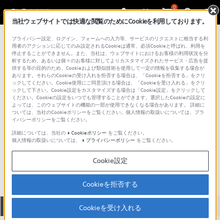
0
当社ウェブサイトでは快適な閲覧のためにCookieを利用しております。
総合サポート・お問い合わせ
プライバシー設定、ログイン、フォームへの入力等、サービスのリクエストに相当する利
オプションボード&モジュール（カメラ）
用者のアクションに応じてのみ設定されるCookieは通常、必須Cookieと呼ばれ、利用を
停止することができません。また、当社は、ウェブサイトにおけるお客様の利用状況を分
析するため、あるいは個々のお客様に対してよりカスタマイズされたサービス・広告を提
供する等の目的のため、Cookieおよび類似技術を使用して一定の情報を収集する場合が
あります。それらのCookieの受け入れを拒否する場合は、「Cookieを拒否する」をクリ
ックしてください。Cookie使用にご同意頂ける場合は、「Cookieを受け入れる」をクリ
ックして下さい。Cookie設定をカスタマイズする場合は「Cookie設定」をクリックして
ください。Cookieの設定をいつでも管理することができます。選択したCookieの設定に
よっては、このウェブサイトの機能の一部が使用できなくなる場合があります。 詳細に
ついては、当社のCookieポリシーをご覧ください。個人情報の取扱いについては、プラ
イバシーポリシーをご覧ください。
詳細については、当社の
Cookieポリシー
をご覧ください。
個人情報の取扱いについては、
プライバシーポリシー
をご覧ください。
HKCU-HB15
Cookie設定
Cookieを拒否する
全て
ダウンロード
取扱説明書
Q&A
Cookieを受け入れる