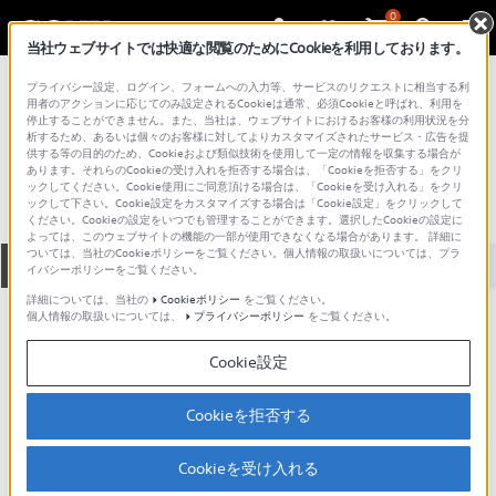
0
当社ウェブサイトでは快適な閲覧のためにCookieを利用しております。
総合サポート・お問い合わせ
プライバシー設定、ログイン、フォームへの入力等、サービスのリクエストに相当する利
PCV シリーズ
用者のアクションに応じてのみ設定されるCookieは通常、必須Cookieと呼ばれ、利用を
停止することができません。また、当社は、ウェブサイトにおけるお客様の利用状況を分
PCV-HS22B
析するため、あるいは個々のお客様に対してよりカスタマイズされたサービス・広告を提
供する等の目的のため、Cookieおよび類似技術を使用して一定の情報を収集する場合が
あります。それらのCookieの受け入れを拒否する場合は、「Cookieを拒否する」をクリ
ックしてください。Cookie使用にご同意頂ける場合は、「Cookieを受け入れる」をクリ
ックして下さい。Cookie設定をカスタマイズする場合は「Cookie設定」をクリックして
ください。Cookieの設定をいつでも管理することができます。選択したCookieの設定に
よっては、このウェブサイトの機能の一部が使用できなくなる場合があります。 詳細に
ついては、当社のCookieポリシーをご覧ください。個人情報の取扱いについては、プラ
全て
ダウンロード
取扱説明書
Q&A
イバシーポリシーをご覧ください。
詳細については、当社の
Cookieポリシー
をご覧ください。
個人情報の取扱いについては、
プライバシーポリシー
をご覧ください。
製品に関する重要なお知らせ
お知らせ
Cookie設定
製品に関する重要なお知らせ
Cookieを拒否する
重要なお知らせ一覧
Cookieを受け入れる