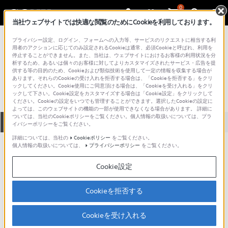
0
当社ウェブサイトでは快適な閲覧のためにCookieを利用しております。
総合サポート・お問い合わせ
プライバシー設定、ログイン、フォームへの入力等、サービスのリクエストに相当する利
PCV シリーズ
用者のアクションに応じてのみ設定されるCookieは通常、必須Cookieと呼ばれ、利用を
停止することができません。また、当社は、ウェブサイトにおけるお客様の利用状況を分
PCV-HS70C5
析するため、あるいは個々のお客様に対してよりカスタマイズされたサービス・広告を提
供する等の目的のため、Cookieおよび類似技術を使用して一定の情報を収集する場合が
あります。それらのCookieの受け入れを拒否する場合は、「Cookieを拒否する」をクリ
ックしてください。Cookie使用にご同意頂ける場合は、「Cookieを受け入れる」をクリ
ックして下さい。Cookie設定をカスタマイズする場合は「Cookie設定」をクリックして
ください。Cookieの設定をいつでも管理することができます。選択したCookieの設定に
よっては、このウェブサイトの機能の一部が使用できなくなる場合があります。 詳細に
ついては、当社のCookieポリシーをご覧ください。個人情報の取扱いについては、プラ
全て
ダウンロード
取扱説明書
Q&A
イバシーポリシーをご覧ください。
詳細については、当社の
Cookieポリシー
をご覧ください。
個人情報の取扱いについては、
プライバシーポリシー
をご覧ください。
製品に関する重要なお知らせ
お知らせ
Cookie設定
製品に関する重要なお知らせ
Cookieを拒否する
重要なお知らせ一覧
Cookieを受け入れる