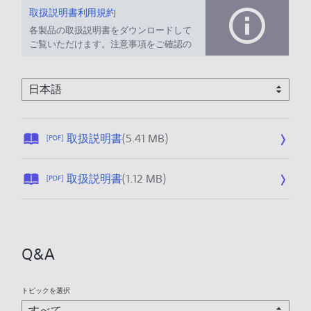
取扱説明書利用規約
各製品の取扱説明書をダウンロードして
ご覧いただけます。注意事項をご確認の
上、ご利用ください。
公
取扱説明書
(5.41 MB)
[PDF]
開
日
公
取扱説明書
(1.12 MB)
[PDF]
:
開
2
日
0
:
2
2
6
Q&A
0
/
2
0
6
1
トピックを選択
/
/