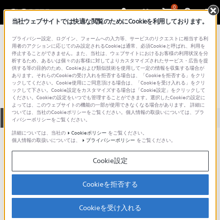
0
当社ウェブサイトでは快適な閲覧のためにCookieを利用しております。
総合サポート・お問い合わせ
プライバシー設定、ログイン、フォームへの入力等、サービスのリクエストに相当する利
PCV シリーズ
用者のアクションに応じてのみ設定されるCookieは通常、必須Cookieと呼ばれ、利用を
停止することができません。また、当社は、ウェブサイトにおけるお客様の利用状況を分
PCV-MX5GK
析するため、あるいは個々のお客様に対してよりカスタマイズされたサービス・広告を提
供する等の目的のため、Cookieおよび類似技術を使用して一定の情報を収集する場合が
あります。それらのCookieの受け入れを拒否する場合は、「Cookieを拒否する」をクリ
ックしてください。Cookie使用にご同意頂ける場合は、「Cookieを受け入れる」をクリ
ックして下さい。Cookie設定をカスタマイズする場合は「Cookie設定」をクリックして
ください。Cookieの設定をいつでも管理することができます。選択したCookieの設定に
よっては、このウェブサイトの機能の一部が使用できなくなる場合があります。 詳細に
ついては、当社のCookieポリシーをご覧ください。個人情報の取扱いについては、プラ
全て
ダウンロード
取扱説明書
Q&A
イバシーポリシーをご覧ください。
詳細については、当社の
Cookieポリシー
をご覧ください。
個人情報の取扱いについては、
プライバシーポリシー
をご覧ください。
製品に関する重要なお知らせ
お知らせ
Cookie設定
製品に関する重要なお知らせ
Cookieを拒否する
重要なお知らせ一覧
Cookieを受け入れる